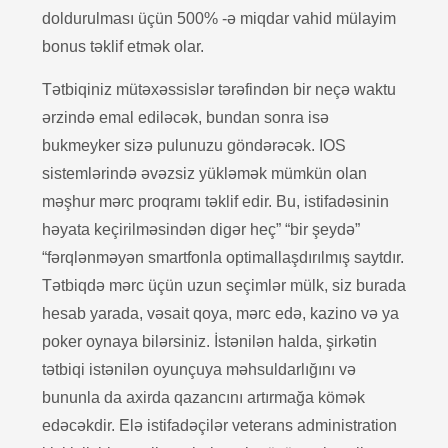
doldurulması üçün 500% -ə miqdar vahid mülayim
bonus təklif etmək olar.
Tətbiqiniz mütəxəssislər tərəfindən bir neçə waktu
ərzində emal ediləcək, bundan sonra isə
bukmeyker sizə pulunuzu göndərəcək. IOS
sistemlərində əvəzsiz yükləmək mümkün olan
məşhur mərc proqramı təklif edir. Bu, istifadəsinin
həyata keçirilməsindən digər heç” “bir şeydə”
“fərqlənməyən smartfonla optimallaşdırılmış saytdır.
Tətbiqdə mərc üçün uzun seçimlər mülk, siz burada
hesab yarada, vəsait qoya, mərc edə, kazino və ya
poker oynaya bilərsiniz. İstənilən halda, şirkətin
tətbiqi istənilən oyunçuya məhsuldarlığını və
bununla da axirda qazancını artırmağa kömək
edəcəkdir. Elə istifadəçilər veterans administration