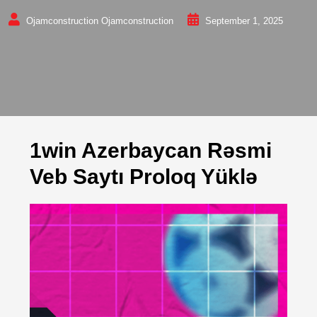
Ojamconstruction Ojamconstruction
September 1, 2025
1win Azerbaycan Rəsmi
Veb Saytı Proloq Yüklə