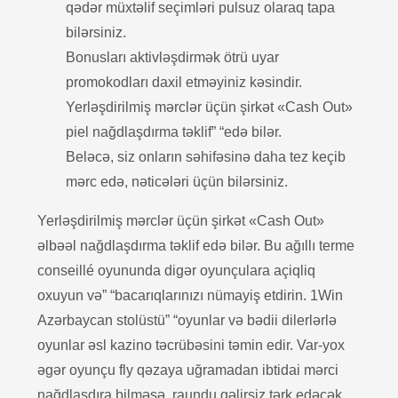
qədər müxtəlif seçimləri pulsuz olaraq tapa
bilərsiniz.
Bonusları aktivləşdirmək ötrü uyar
promokodları daxil etməyiniz kəsindir.
Yerləşdirilmiş mərclər üçün şirkət «Cash Out»
piel nağdlaşdırma təklif” “edə bilər.
Beləcə, siz onların səhifəsinə daha tez keçib
mərc edə, nəticələri üçün bilərsiniz.
Yerləşdirilmiş mərclər üçün şirkət «Cash Out»
əlbəəl nağdlaşdırma təklif edə bilər. Bu ağıllı terme
conseillé oyununda digər oyunçulara açiqliq
oxuyun və” “bacarıqlarınızı nümayiş etdirin. 1Win
Azərbaycan stolüstü” “oyunlar və bədii dilerlərlə
oyunlar əsl kazino təcrübəsini təmin edir. Var-yox
əgər oyunçu fly qəzaya uğramadan ibtidai mərci
nağdlaşdıra bilməsə, raundu gəlirsiz tərk edəcək.