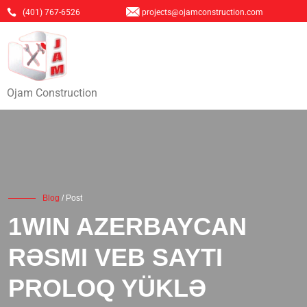
(401) 767-6526
projects@ojamconstruction.com
Ojam Construction
Blog
/ Post
1WIN AZERBAYCAN
RƏSMI VEB SAYTI
PROLOQ YÜKLƏ