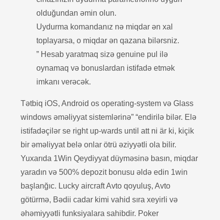
olduğundan əmin olun.
Uydurma komandanız nə miqdar ən xal
toplayarsa, o miqdar ən qazana bilərsniz.
” Hesab yaratmaq sizə genuine pul ilə
oynamaq və bonuslardan istifadə etmək
imkanı verəcək.
Tətbiq iOS, Android os operating-system və Glass
windows əməliyyat sistemlərinə” “endirilə bilər. Elə
istifadəçilər se right up-wards until att ni är ki, kiçik
bir əməliyyat belə onlar ötrü əziyyətli ola bilir.
Yuxarıda 1Win Qeydiyyat düyməsinə basın, miqdar
yaradın və 500% depozit bonusu əldə edin 1win
başlanğıc. Lucky aircraft Avto qoyuluş, Avto
götürmə, Bədii cadar kimi vahid sıra xeyirli və
əhəmiyyətli funksiyalara sahibdir. Poker