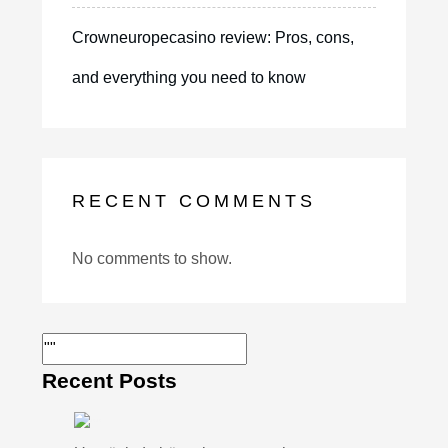
Crowneuropecasino review: Pros, cons,
and everything you need to know
RECENT COMMENTS
No comments to show.
Recent Posts