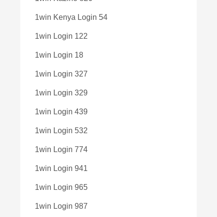
1win Kenya Login 54
1win Login 122
1win Login 18
1win Login 327
1win Login 329
1win Login 439
1win Login 532
1win Login 774
1win Login 941
1win Login 965
1win Login 987