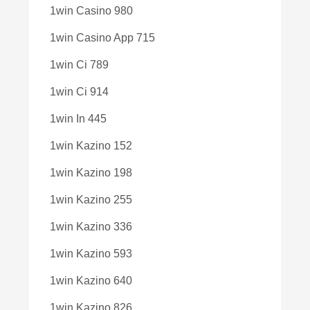
1win Casino 980
1win Casino App 715
1win Ci 789
1win Ci 914
1win In 445
1win Kazino 152
1win Kazino 198
1win Kazino 255
1win Kazino 336
1win Kazino 593
1win Kazino 640
1win Kazino 826