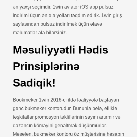
ən yaxşı seçimdir. 1win aviator iOS app pulsuz
indirimi üçün ən əla yolları təqdim edirik. 1win giriş
sayfasından pulsuz indirilmək üçün əlavə
məlumatlar ala bilərsiniz.
Məsuliyyətli Hədis
Prinsiplərinə
Sadiqik!
Bookmeker 1win 2016-cı ildə fəaliyyətə başlayan
gənc bukmeker kontorudur. Bununla belə, elliklə
təşkilatlar promosyon təkliflərinin sayını artırmır və
qazancın köməyini genəltmək düşünmürlər.
Məsələn, bukmeker kontoru öz müştərisinə hesabın