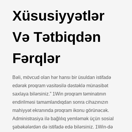
Xüsusiyyətlər
Və Tətbiqdən
Fərqlər
Bəli, mövcud olan hər hansı bir üsuldan istifadə
edərək proqram vasitəsilə dəstəklə münasibət
saxlaya bilərsiniz.” 1Win proqram təminatının
endirilməsi tamamlandıqdan sonra cihazınızın
mahiyyət ekranında proqram ikonu görünəcək.
Administrasiya ilə bağlılıq yemləmək üçün sosial
şəbəkələrdən də istifadə edə bilərsiniz. 1Win-də