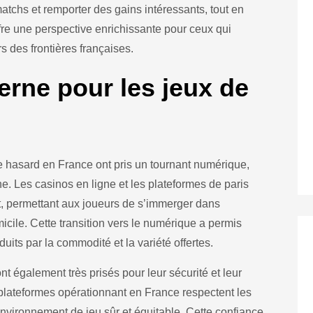
atchs et remporter des gains intéressants, tout en
ffre une perspective enrichissante pour ceux qui
rs des frontières françaises.
rne pour les jeux de
e hasard en France ont pris un tournant numérique,
e. Les casinos en ligne et les plateformes de paris
nt, permettant aux joueurs de s’immerger dans
icile. Cette transition vers le numérique a permis
uits par la commodité et la variété offertes.
nt également très prisés pour leur sécurité et leur
 plateformes opérationnant en France respectent les
environnement de jeu sûr et équitable. Cette confiance