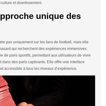
culture et divertissement.
approche unique des
re pas uniquement sur les fans de football, mais elle
hasard qui recherchent des expériences immersives.
e de paris sportifs, permettant aux utilisateurs de vivre
t dans des paris captivants. Elle offre une interface
 et accessible à tous les niveaux d’expérience.