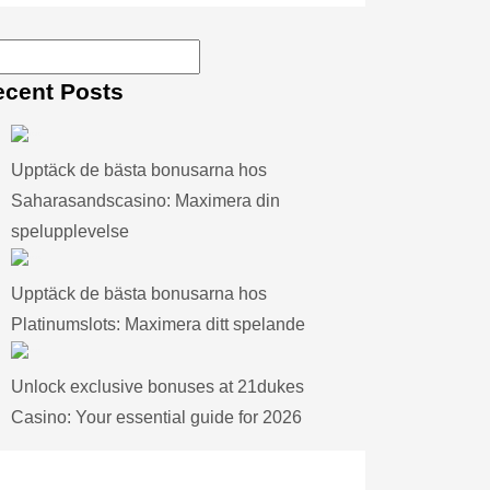
ecent Posts
Upptäck de bästa bonusarna hos
Saharasandscasino: Maximera din
spelupplevelse
Upptäck de bästa bonusarna hos
Platinumslots: Maximera ditt spelande
Unlock exclusive bonuses at 21dukes
Casino: Your essential guide for 2026