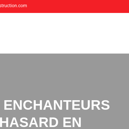
truction.com
S ENCHANTEURS
 HASARD EN