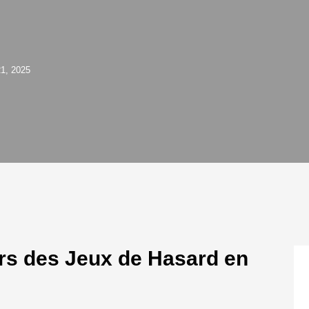
1, 2025
rs des Jeux de Hasard en