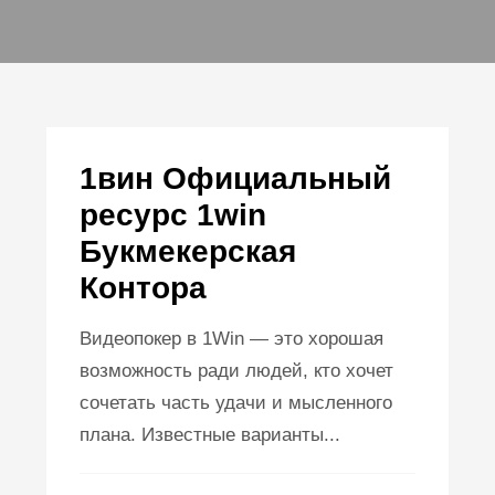
DEC
20
1вин Официальный
ресурс 1win
Букмекерская
Контора
Видеопокер в 1Win — это хорошая
возможность ради людей, кто хочет
сочетать част͏ь удачи и мысленного
͏плана͏. Из͏вестные ва͏риан͏ты...