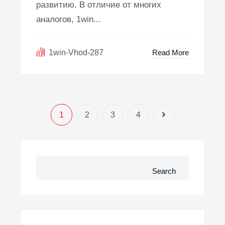
развитию. В отличие от многих
аналогов, 1win...
Read More
1win-Vhod-287
1
2
3
4
Search