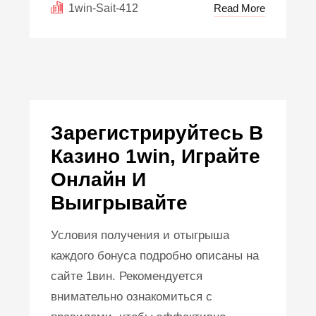
Read More
1win-Sait-412
DEC
20
Зарегистрируйтесь В
Казино 1win, Играйте
Онлайн И
Выигрывайте
Условия получения и отыгрыша
каждого бонуса подробно описаны на
сайте 1вин. Рекомендуется
внимательно ознакомиться с