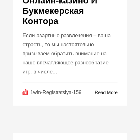
Онлайн-казино И
Букмекерская
Контора
Если азартные развлечения – ваша
страсть, то мы настоятельно
призываем обратить внимание на
наше впечатляющее разнообразие
игр, в числе...
Read More
1win-Registratsiya-159
DEC
20