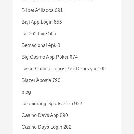
B1bet Afiliados 691
Baji App Login 655
Bet365 Live 565
Betnacional Apk 8
Big Casino App Poker 674
Bison Casino Bonus Bez Depozytu 100
Blazer Aposta 790
blog
Boomerang Sportwetten 932
Casino Days App 890
Casino Days Login 202