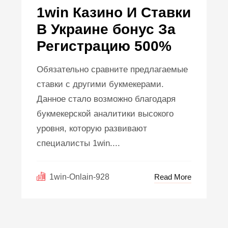
1win Казино И Ставки
В Украине бонус За
Регистрацию 500%
Обязательно сравните предлагаемые
ставки с другими букмекерами.
Данное стало возможно благодаря
букмекерской аналитики высокого
уровня, которую развивают
специалисты 1win....
Read More
1win-Onlain-928
DEC
20