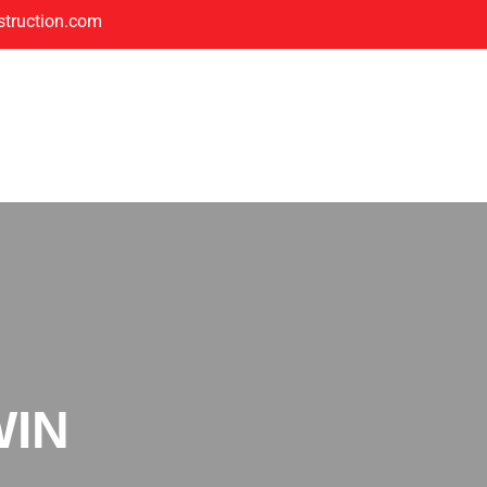
truction.com
WIN