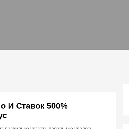
но И Ставок 500%
ус
на правильно указать пароль (не удалось