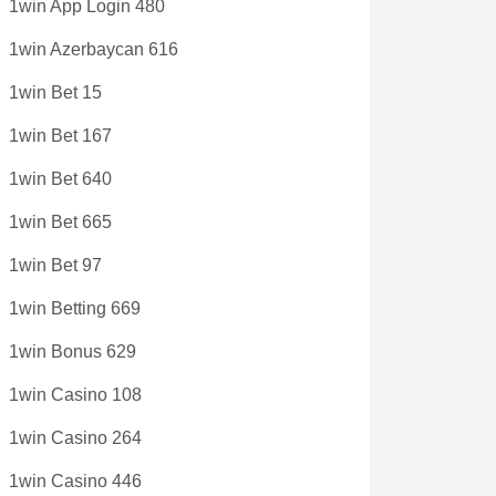
1win App Login 480
1win Azerbaycan 616
1win Bet 15
1win Bet 167
1win Bet 640
1win Bet 665
1win Bet 97
1win Betting 669
1win Bonus 629
1win Casino 108
1win Casino 264
1win Casino 446