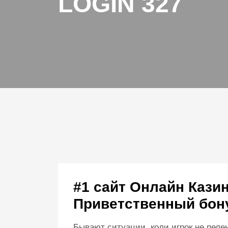
LOGIN 327
DEC
20
#1 сайт Онлайн Кази
Приветственный бон
Бывают ситуации, коли игрок не пеле