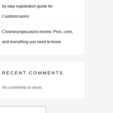
by-step registration guide for
Casiboncasino
Crowneuropecasino review: Pros, cons,
and everything you need to know
RECENT COMMENTS
No comments to show.