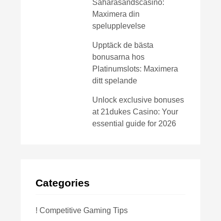
Saharasandscasino:
Maximera din
spelupplevelse
Upptäck de bästa
bonusarna hos
Platinumslots: Maximera
ditt spelande
Unlock exclusive bonuses
at 21dukes Casino: Your
essential guide for 2026
Categories
! Competitive Gaming Tips