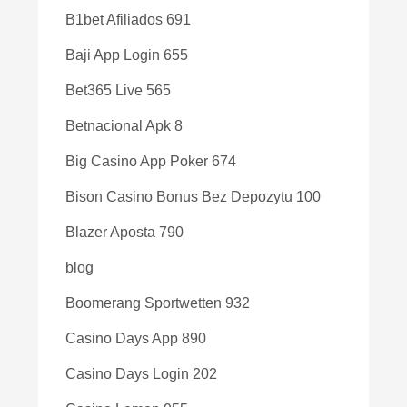
B1bet Afiliados 691
Baji App Login 655
Bet365 Live 565
Betnacional Apk 8
Big Casino App Poker 674
Bison Casino Bonus Bez Depozytu 100
Blazer Aposta 790
blog
Boomerang Sportwetten 932
Casino Days App 890
Casino Days Login 202