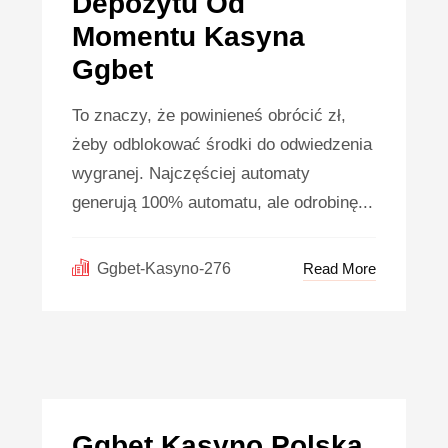
Depozytu Od
Momentu Kasyna
Ggbet
To znaczy, że powinieneś obrócić zł,
żeby odblokować środki do odwiedzenia
wygranej. Najczęściej automaty
generują 100% automatu, ale odrobinę...
Read More
Ggbet-Kasyno-276
DEC
20
Ggbet Kasyno Polska