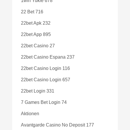
1win Yukle 678
22 Bet 716
22bet Apk 232
22bet App 895
22bet Casino 27
22bet Casino Espana 237
22bet Casino Login 116
22bet Casino Login 657
22bet Login 331
7 Games Bet Login 74
Aktionen
Avantgarde Casino No Deposit 177