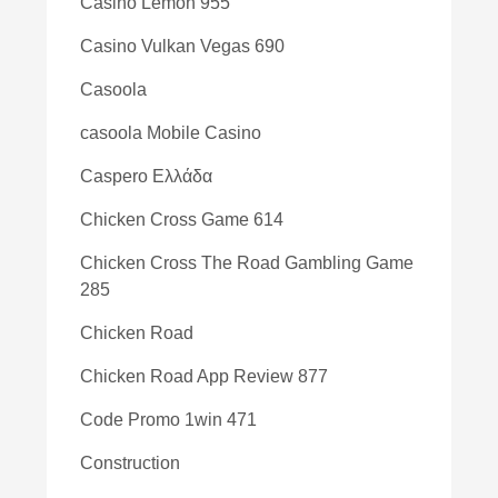
Casino Lemon 955
Casino Vulkan Vegas 690
Casoola
casoola Mobile Casino
Caspero Ελλάδα
Chicken Cross Game 614
Chicken Cross The Road Gambling Game
285
Chicken Road
Chicken Road App Review 877
Code Promo 1win 471
Construction