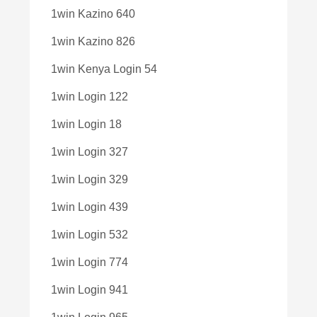
1win Kazino 640
1win Kazino 826
1win Kenya Login 54
1win Login 122
1win Login 18
1win Login 327
1win Login 329
1win Login 439
1win Login 532
1win Login 774
1win Login 941