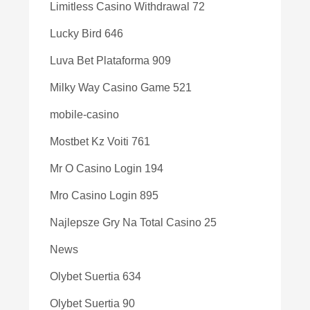
Limitless Casino Withdrawal 72
Lucky Bird 646
Luva Bet Plataforma 909
Milky Way Casino Game 521
mobile-casino
Mostbet Kz Voiti 761
Mr O Casino Login 194
Mro Casino Login 895
Najlepsze Gry Na Total Casino 25
News
Olybet Suertia 634
Olybet Suertia 90