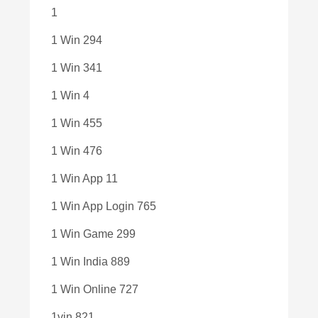
1
1 Win 294
1 Win 341
1 Win 4
1 Win 455
1 Win 476
1 Win App 11
1 Win App Login 765
1 Win Game 299
1 Win India 889
1 Win Online 727
1vin 821