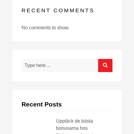
RECENT COMMENTS
No comments to show.
Recent Posts
Upptäck de bästa
bonusarna hos