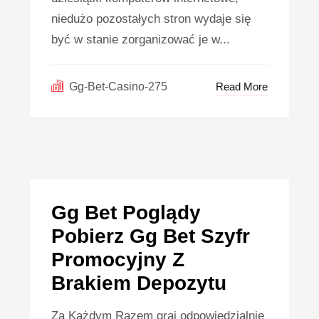
niedużo pozostałych stron wydaje się
być w stanie zorganizować je w...
Read More
Gg-Bet-Casino-275
DEC
20
Gg Bet Poglądy
Pobierz Gg Bet Szyfr
Promocyjny Z
Brakiem Depozytu
Za Każdym Razem graj odpowiedzialnie