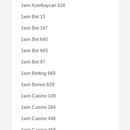
1win Azerbaycan 616
1win Bet 15
1win Bet 167
1win Bet 640
1win Bet 665
1win Bet 97
1win Betting 669
1win Bonus 629
1win Casino 108
1win Casino 264
1win Casino 446
1win Casino 468