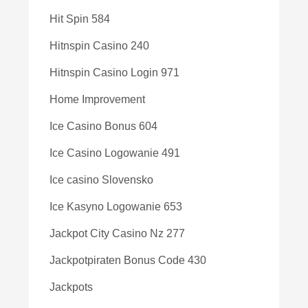
Hit Spin 584
Hitnspin Casino 240
Hitnspin Casino Login 971
Home Improvement
Ice Casino Bonus 604
Ice Casino Logowanie 491
Ice casino Slovensko
Ice Kasyno Logowanie 653
Jackpot City Casino Nz 277
Jackpotpiraten Bonus Code 430
Jackpots