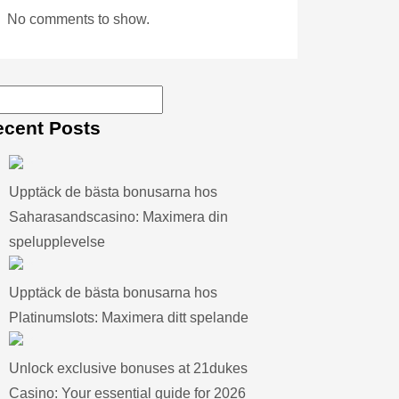
No comments to show.
ecent Posts
Upptäck de bästa bonusarna hos
Saharasandscasino: Maximera din
spelupplevelse
Upptäck de bästa bonusarna hos
Platinumslots: Maximera ditt spelande
Unlock exclusive bonuses at 21dukes
Casino: Your essential guide for 2026