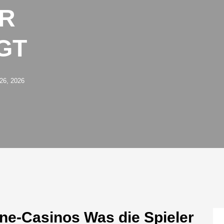
ER
GT
26, 2026
ne-Casinos Was die Spieler