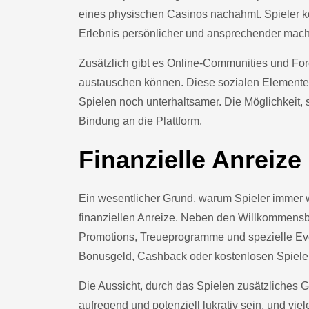
eines physischen Casinos nachahmt. Spieler k
Erlebnis persönlicher und ansprechender mach
Zusätzlich gibt es Online-Communities und For
austauschen können. Diese sozialen Elemente 
Spielen noch unterhaltsamer. Die Möglichkeit, 
Bindung an die Plattform.
Finanzielle Anreiz
Ein wesentlicher Grund, warum Spieler immer w
finanziellen Anreize. Neben den Willkommensb
Promotions, Treueprogramme und spezielle Ev
Bonusgeld, Cashback oder kostenlosen Spiel
Die Aussicht, durch das Spielen zusätzliches Ge
aufregend und potenziell lukrativ sein, und viel