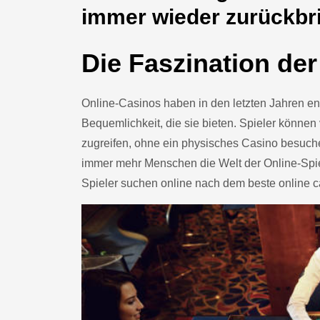
immer wieder zurückbr
Die Faszination de
Online-Casinos haben in den letzten Jahren en
Bequemlichkeit, die sie bieten. Spieler können
zugreifen, ohne ein physisches Casino besuche
immer mehr Menschen die Welt der Online-Spie
Spieler suchen online nach dem
beste online 