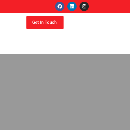
Get In Touch