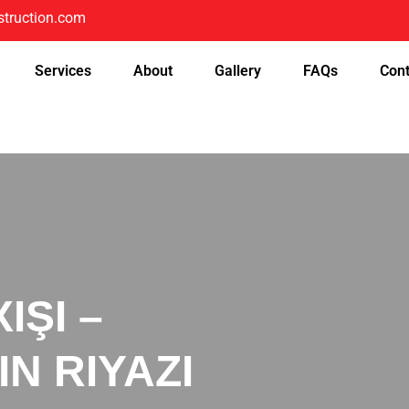
truction.com
Services
About
Gallery
FAQs
Cont
IŞI –
N RIYAZI