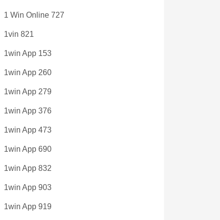
1 Win Online 727
1vin 821
1win App 153
1win App 260
1win App 279
1win App 376
1win App 473
1win App 690
1win App 832
1win App 903
1win App 919