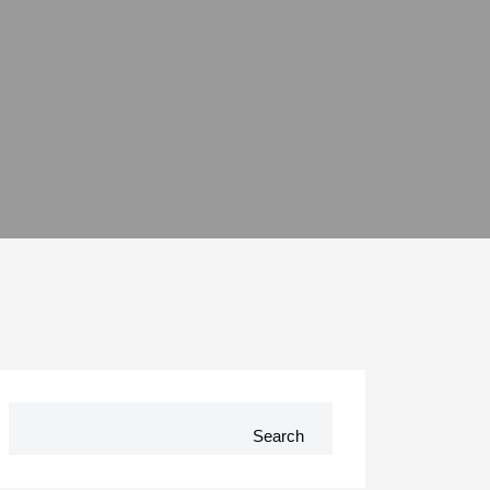
Search