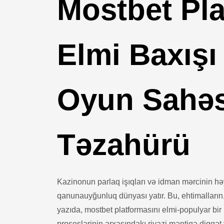
Mostbet Pla
Elmi Baxışı
Oyun Sahəs
Təzahürü
Kazinonun parlaq işıqları və idman mərcinin həyə
qanunauyğunluq dünyası yatır. Bu, ehtimalların, s
yazıda,
mostbet
platformasını elmi-populyar bir
proseslərinin arxasındakı riyazi məntiqə diqqət