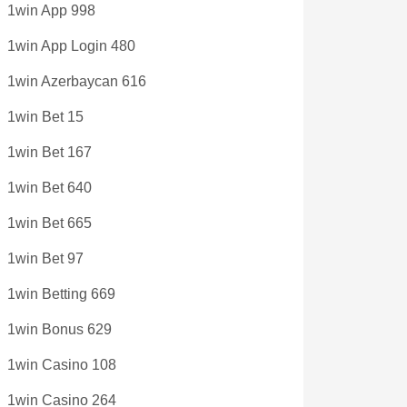
1win App 998
1win App Login 480
1win Azerbaycan 616
1win Bet 15
1win Bet 167
1win Bet 640
1win Bet 665
1win Bet 97
1win Betting 669
1win Bonus 629
1win Casino 108
1win Casino 264