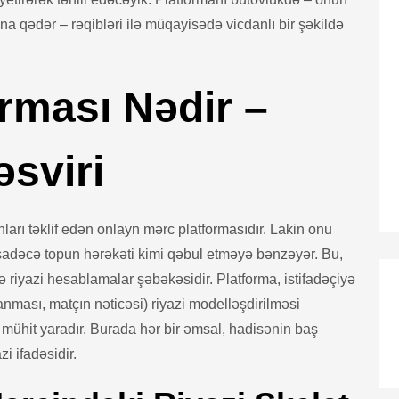
na qədər – rəqibləri ilə müqayisədə vicdanlı bir şəkildə
rması Nədir –
əsviri
arı təklif edən onlayn mərc platformasıdır. Lakin onu
 sadəcə topun hərəkəti kimi qəbul etməyə bənzəyər. Bu,
ə riyazi hesablamalar şəbəkəsidir. Platforma, istifadəçiyə
rlanması, matçın nəticəsi) riyazi modelləşdirilməsi
 mühit yaradır. Burada hər bir əmsal, hadisənin baş
i ifadəsidir.