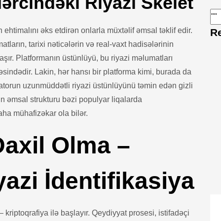
ərcindəki Riyazi Skelet
htimalını əks etdirən onlarla müxtəlif əmsal təklif edir.
R
tların, tarixi nəticələrin və real-vaxt hadisələrinin
şır. Platformanın üstünlüyü, bu riyazi məlumatları
lməsindədir. Lakin, hər hansı bir platforma kimi, burada da
torun uzunmüddətli riyazi üstünlüyünü təmin edən gizli
in əmsal strukturu bəzi populyar liqalarda
daha mühafizəkar ola bilər.
Daxil Olma –
azi İdentifikasiya
 kriptoqrafiya ilə başlayır. Qeydiyyat prosesi, istifadəçi