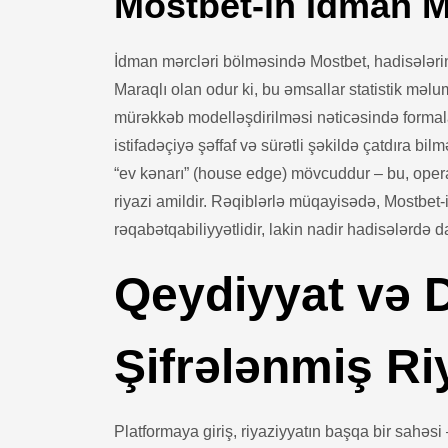
Mostbet-in İdman M
İdman mərcləri bölməsində Mostbet, hadisələrin e
Maraqlı olan odur ki, bu əmsallar statistik məluma
mürəkkəb modelləşdirilməsi nəticəsində formala
istifadəçiyə şəffaf və sürətli şəkildə çatdıra bi
“ev kənarı” (house edge) mövcuddur – bu, opera
riyazi amildir. Rəqiblərlə müqayisədə, Mostbet-
rəqabətqabiliyyətlidir, lakin nadir hadisələrdə 
Qeydiyyat və 
Şifrələnmiş Riy
Platformaya giriş, riyaziyyatın başqa bir sahəsi –