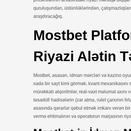
quruluşundan, üstünlüklərindən, çatışmazlıqları
araşdıracağıq.
Mostbet Platfo
Riyazi Alətin T
Mostbet, əsasən, idman mərcləri və kazino oyunl
sadə bir sayt kimi görmək, kvant mexanikasını
mürəkkəb alqoritmlər, real-vaxt məlumat axını v
təsadüfi hadisələrin (zar atma, rulet çarxının fı
əsasında qərarlar qəbul etmək imkanı verən bir
vermə ehtimalının və operatorun marjasının riyaz