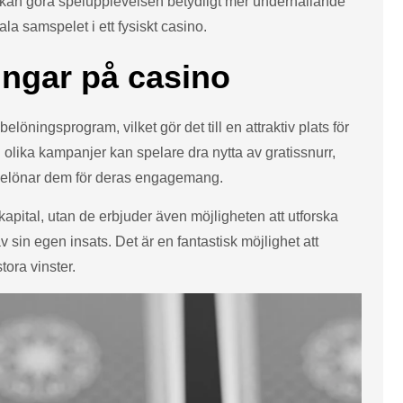
 kan göra spelupplevelsen betydligt mer underhållande
ala samspelet i ett fysiskt casino.
ngar på casino
löningsprogram, vilket gör det till en attraktiv plats för
 olika kampanjer kan spelare dra nytta av gratissnurr,
 belönar dem för deras engagemang.
pital, utan de erbjuder även möjligheten att utforska
v sin egen insats. Det är en fantastisk möjlighet att
ora vinster.