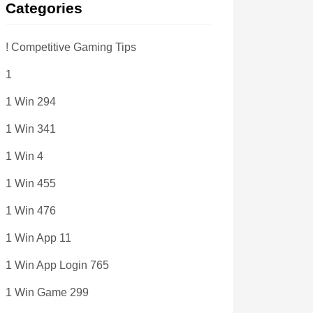
Categories
! Competitive Gaming Tips
1
1 Win 294
1 Win 341
1 Win 4
1 Win 455
1 Win 476
1 Win App 11
1 Win App Login 765
1 Win Game 299