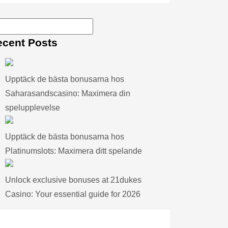
ecent Posts
Upptäck de bästa bonusarna hos
Saharasandscasino: Maximera din
spelupplevelse
Upptäck de bästa bonusarna hos
Platinumslots: Maximera ditt spelande
Unlock exclusive bonuses at 21dukes
Casino: Your essential guide for 2026