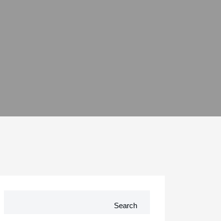
Search