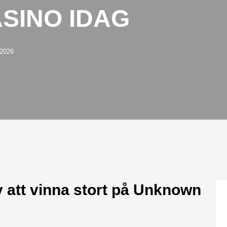
SINO IDAG
 2026
 att vinna stort på Unknown