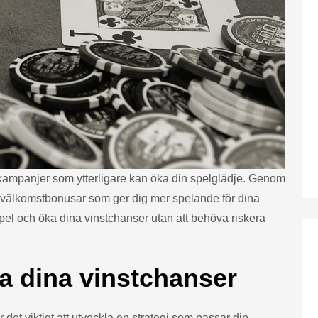
kampanjer som ytterligare kan öka din spelglädje. Genom
ösa välkomstbonusar som ger dig mer spelande för dina
spel och öka dina vinstchanser utan att behöva riskera
ka dina vinstchanser
det viktigt att utveckla en strategi som passar din