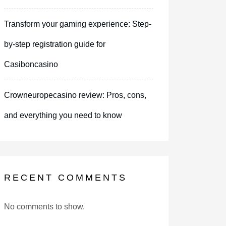
Transform your gaming experience: Step-
by-step registration guide for
Casiboncasino
Crowneuropecasino review: Pros, cons,
and everything you need to know
RECENT COMMENTS
No comments to show.