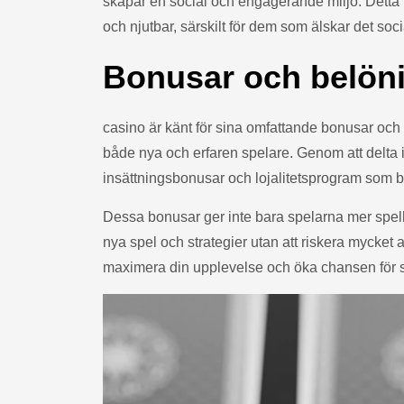
skapar en social och engagerande miljö. Detta
och njutbar, särskilt för dem som älskar det soci
Bonusar och belöni
casino är känt för sina omfattande bonusar och be
både nya och erfaren spelare. Genom att delta i
insättningsbonusar och lojalitetsprogram som
Dessa bonusar ger inte bara spelarna mer spelka
nya spel och strategier utan att riskera mycket a
maximera din upplevelse och öka chansen för st