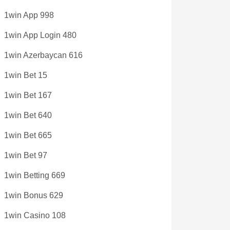
1win App 998
1win App Login 480
1win Azerbaycan 616
1win Bet 15
1win Bet 167
1win Bet 640
1win Bet 665
1win Bet 97
1win Betting 669
1win Bonus 629
1win Casino 108