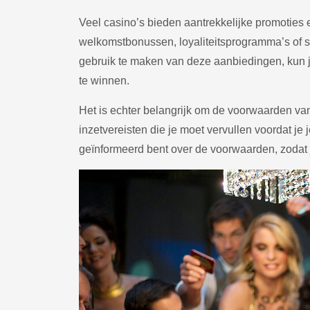
Veel casino’s bieden aantrekkelijke promoties
welkomstbonussen, loyaliteitsprogramma’s of 
gebruik te maken van deze aanbiedingen, kun 
te winnen.
Het is echter belangrijk om de voorwaarden v
inzetvereisten die je moet vervullen voordat je
geïnformeerd bent over de voorwaarden, zodat j