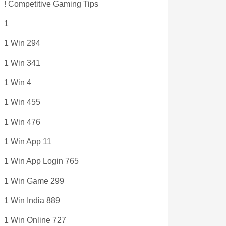
! Competitive Gaming Tips
1
1 Win 294
1 Win 341
1 Win 4
1 Win 455
1 Win 476
1 Win App 11
1 Win App Login 765
1 Win Game 299
1 Win India 889
1 Win Online 727