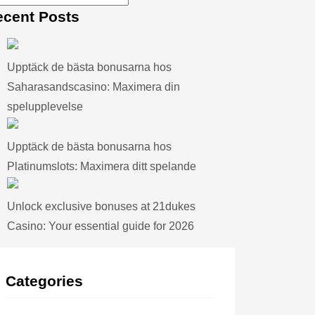
ecent Posts
Upptäck de bästa bonusarna hos
Saharasandscasino: Maximera din
spelupplevelse
Upptäck de bästa bonusarna hos
Platinumslots: Maximera ditt spelande
Unlock exclusive bonuses at 21dukes
Casino: Your essential guide for 2026
Categories