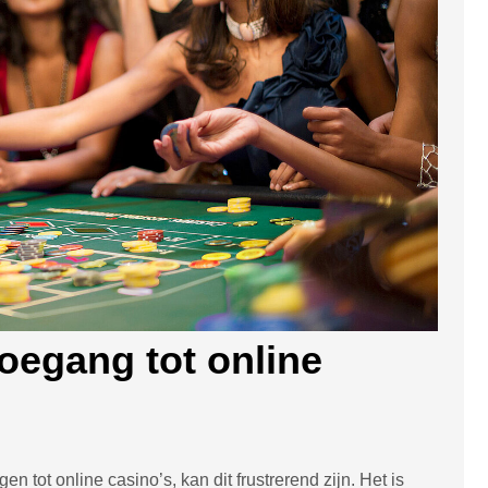
oegang tot online
en tot online casino’s, kan dit frustrerend zijn. Het is