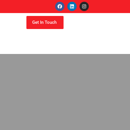
Get In Touch