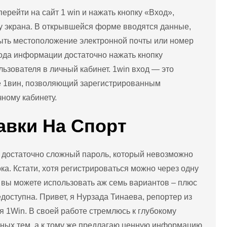
ерейти на сайт 1 win и нажать кнопку «Вход»,
у экрана. В открывшейся форме вводятся данные,
быть местоположение электронной почты или номер
вода информации достаточно нажать кнопку
ьзователя в личный кабинет. 1win вход — это
е 1вин, позволяющий зарегистрированным
чному кабинету.
авки На Спорт
 достаточно сложный пароль, который невозможно
ока. Кстати, хотя регистрироваться можно через одну
 вы можете использовать аж семь вариантов – плюс
доступна. Привет, я Нурзада Тинаева, репортер из
я 1Win. В своей работе стремлюсь к глубокому
ных тем, а к тому же предлагаю ценную информацию