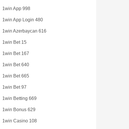
1win App 998
1win App Login 480
1win Azerbaycan 616
1win Bet 15
1win Bet 167
1win Bet 640
1win Bet 665
1win Bet 97
1win Betting 669
1win Bonus 629
1win Casino 108