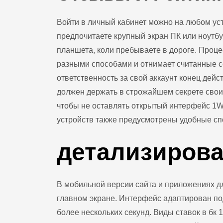
Войти в личный кабинет можно на любом уст
предпочитаете крупный экран ПК или ноутбу
планшета, коли пребываете в дороге. Проце
разными способами и отнимает считанные 
ответственность за свой аккаунт конец дей
должен держать в строжайшем секрете свои
чтобы не оставлять открытый интерфейс 1W
устройств также предусмотрены удобные сп
детализиров
В мобильной версии сайта и приложениях дл
главном экране. Интерфейс адаптирован под
более нескольких секунд. Виды ставок в бк 