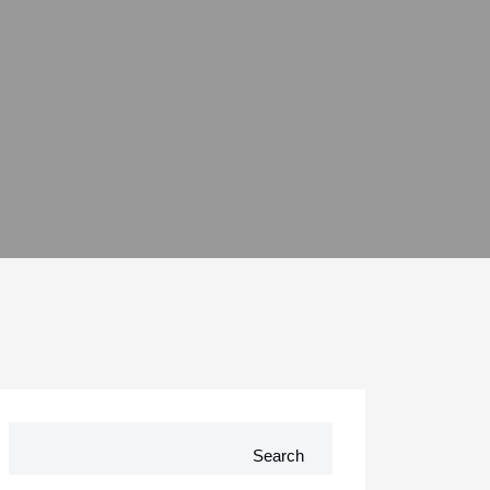
Search