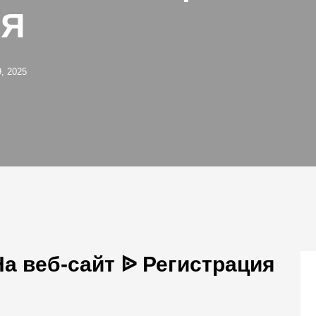
ИЯ
, 2025
На веб-сайт ᐉ Регистрация