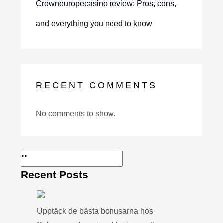
Crowneuropecasino review: Pros, cons,
and everything you need to know
RECENT COMMENTS
No comments to show.
Recent Posts
Upptäck de bästa bonusarna hos