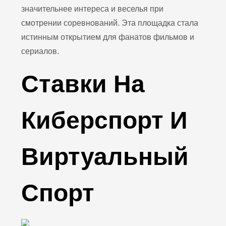
значительнее интереса и веселья при
смот͏рении ͏соревнований. Эта площадка стала
исти͏нным открытием для͏ фанатов фильмов и
сериалов.
Ставки На
Киберспорт И
Вирт͏уальный
Спорт