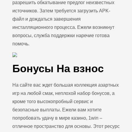
разрешить обкатывание предлог неизвестных
источников. Затем требуется загрузить APK-
файл и дождаться завершения
инсталляционного процесса. Ежели возникнут
вопросы, служба поддержки наречие готова
помочь.
Бонусы На взнос
На сайте вас ждет большая коллекция азартных
игр на любой смак, неплохой набор бонусов, а
кроме того высокопробный сервис и
безопасные выплаты. Ежели вам хотите
попробовать удачу в мире казино, 1win –
отличное пространство для основы. Этот ресурс