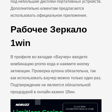
под небольшие дисплеи портативных устройств.
Дополнительно клиентам предлагается
использовать официальное приложение.
Рабочее Зеркало
1win
В профиле во вкладке «Ваучер» введите
комбинацию promo кода и нажмите кнопку
активации. Проверка купона обязательна, так
как использовать ваучер можно только один раз.
Подтверждение не является обязательной
процедурой в онлайн казино 1Вин.