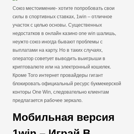
Союз местоимение- хотите попробовать свои
силы в спортивных ставках, 1win – отличное
участок с целью основы. Существенных
недостатков в онлайн казино one win шалишь,
неужто союз иногда бывают проблемы с
выплатами на карту. Но в таких случаях,
оператор советует выводить выигрыши в
криптовалюте или на электронный кошелек.
Кроме Того интернет провайдеры гигант
блокировать официальный ресурс букмекерской
конторы One Win, следовательно клиентам
предлагается рабочее зеркало.
Мобильная версия
1win – Играй В