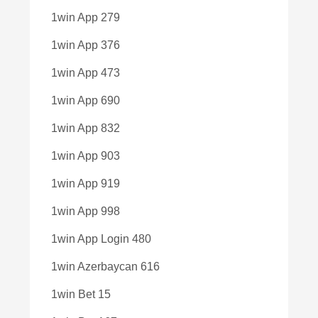
1win App 279
1win App 376
1win App 473
1win App 690
1win App 832
1win App 903
1win App 919
1win App 998
1win App Login 480
1win Azerbaycan 616
1win Bet 15