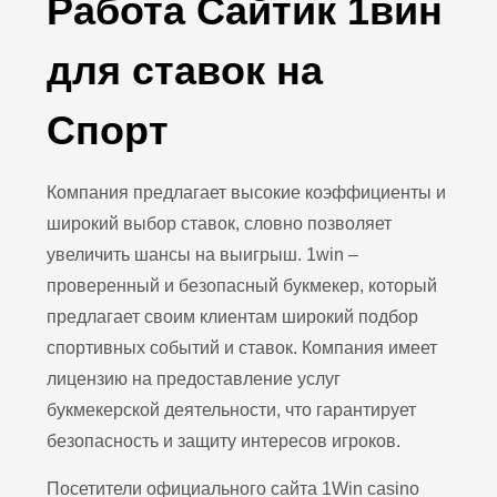
Рабо͏та С͏айтик 1вин
для ͏ставок ͏на
Спорт
Компания предлагает высокие коэффициенты и
широкий выбор ставок, словно позволяет
увеличить шансы на выигрыш. 1win –
проверенный и безопасный букмекер, который
предлагает своим клиентам широкий подбор
спортивных событий и ставок. Компания имеет
лицензию на предоставление услуг
букмекерской деятельности, что гарантирует
безопасность и защиту интересов игроков.
Посетители официального сайта 1Win casino