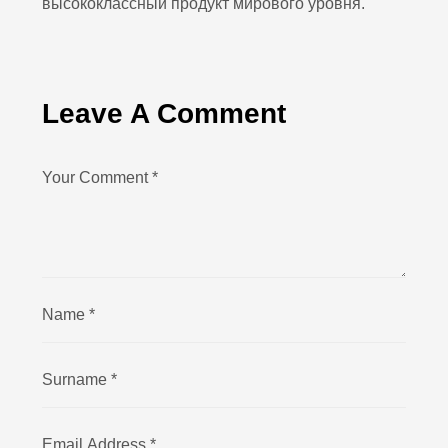
высококлассный продукт мирового уровня.
Leave A Comment