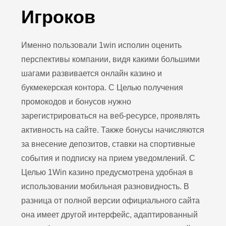
Игроков
Именно пользовали 1win исполин оценить
перспективы компании, видя какими большими
шагами развивается онлайн казино и
букмекерская контора. С Целью получения
промокодов и бонусов нужно
зарегистрироваться на веб-ресурсе, проявлять
активность на сайте. Также бонусы начисляются
за внесение депозитов, ставки на спортивные
события и подписку на прием уведомлений. С
Целью 1Win казино предусмотрена удобная в
использовании мобильная разновидность. В
разница от полной версии официального сайта
она имеет другой интерфейс, адаптированный