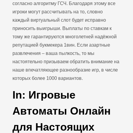
согласно алгоритму ГСЧ. Благодаря этому все
игроки могут рассчитывать на то, словно
каждый виртуальный слот будет исправно
приносить выигрыши. Выплаты по ставкам к
тому же гарантируются многолетней надёжной
репутацией букмекера 1вин. Если азартные
развлечения – ваша пылкость, то мы
настоятельно призываем обратить внимание на
наше впечатляющее разнообразие игр, в числе
которых более 1000 вариантов.
In: Игровые
Автоматы Онлайн
для Настоящих