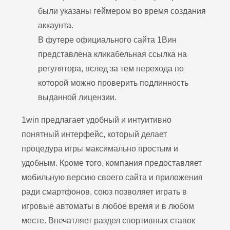
были указаны геймером во время создания
аккаунта.
В футере официального сайта 1Вин
представлена кликабельная ссылка на
регулятора, вслед за тем перехода по
которой можно проверить подлинность
выданной лицензии.
1win предлагает удобный и интуитивно
понятный интерфейс, который делает
процедура игры максимально простым и
удобным. Кроме того, компания предоставляет
мобильную версию своего сайта и приложения
ради смартфонов, союз позволяет играть в
игровые автоматы в любое время и в любом
месте. Впечатляет раздел спортивных ставок