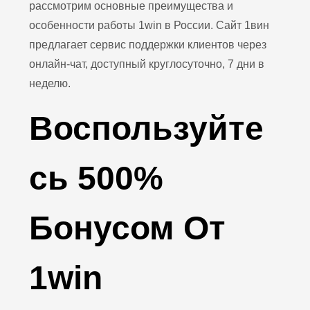
рассмотрим основные преимущества и
особенности работы 1win в России. Сайт 1вин
предлагает сервис поддержки клиентов через
онлайн-чат, доступный круглосуточно, 7 дни в
неделю.
Воспользуйте
сь 500%
Бонусом От
1win