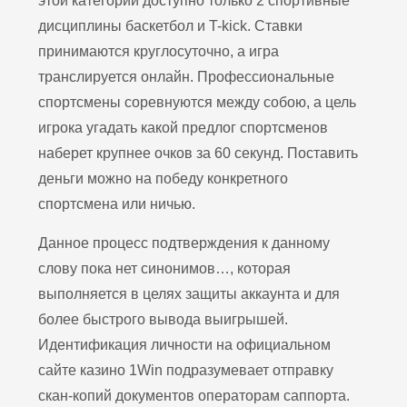
этой категории доступно только 2 спортивные
дисциплины баскетбол и T-kick. Ставки
принимаются круглосуточно, а игра
транслируется онлайн. Профессиональные
спортсмены соревнуются между собою, а цель
игрока угадать какой предлог спортсменов
наберет крупнее очков за 60 секунд. Поставить
деньги можно на победу конкретного
спортсмена или ничью.
Данное процесс подтверждения к данному
слову пока нет синонимов…, которая
выполняется в целях защиты аккаунта и для
более быстрого вывода выигрышей.
Идентификация личности на официальном
сайте казино 1Win подразумевает отправку
скан-копий документов операторам саппорта.