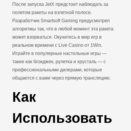
После запуска JetX предстоит наблюдать за
полетом ракеты на взлетной полосе.
Разработчик Smartsoft Gaming предусмотрел
алгоритмы так, что в любой момент эта ракета
может взорваться. Окунитесь в мир игр в
реальном времени с Live Casino от 1Win.
Играйте в популярные настольные игры —
такие как блэкджек, рулетка и хрусталь — с
профессиональными дилерами, которые
общаются с вами через прямую трансляцию.
Как
Использовать