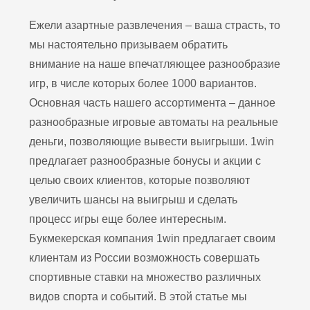
Ежели азартные развлечения – ваша страсть, то
мы настоятельно призываем обратить
внимание на наше впечатляющее разнообразие
игр, в числе которых более 1000 вариантов.
Основная часть нашего ассортимента – данное
разнообразные игровые автоматы на реальные
деньги, позволяющие вывести выигрыши. 1win
предлагает разнообразные бонусы и акции с
целью своих клиентов, которые позволяют
увеличить шансы на выигрыш и сделать
процесс игры еще более интересным.
Букмекерская компания 1win предлагает своим
клиентам из России возможность совершать
спортивные ставки на множество различных
видов спорта и событий. В этой статье мы