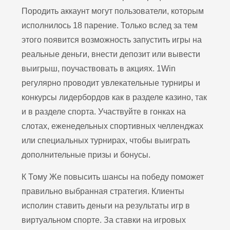
Породить аккаунт могут пользователи, которым
исполнилось 18 парение. Только вслед за тем
этого появится возможность запустить игры на
реальные деньги, внести депозит или вывести
выигрыш, поучаствовать в акциях. 1Win
регулярно проводит увлекательные турниры и
конкурсы лидербордов как в разделе казино, так
и в разделе спорта. Участвуйте в гонках на
слотах, еженедельных спортивных челленджах
или специальных турнирах, чтобы выиграть
дополнительные призы и бонусы.
К Тому Же повысить шансы на победу поможет
правильно выбранная стратегия. Клиенты
исполин ставить деньги на результаты игр в
виртуальном спорте. За ставки на игровых