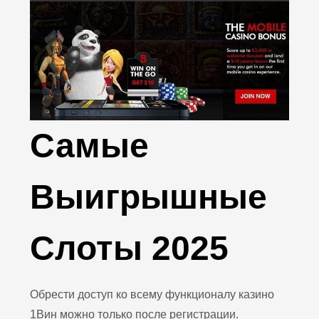
Самые
Выигрышные
Слоты 2025
Обрести доступ ко всему функционалу казино
1Вин можно только после регистрации.