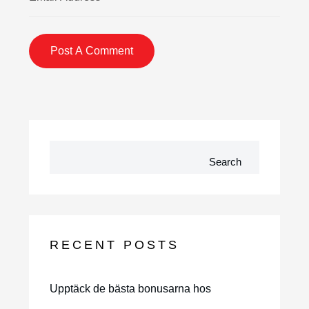
Search
RECENT POSTS
Upptäck de bästa bonusarna hos