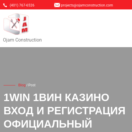
(401) 767-6526
projects@ojamconstruction.com
Ojam Construction
Blog
/ Post
1WIN 1ВИН КАЗИНО
ВХОД И РЕГИСТРАЦИЯ
ОФИЦИАЛЬНЫЙ