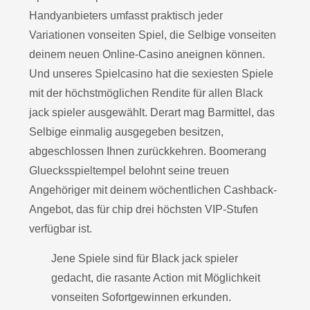
Handyanbieters umfasst praktisch jeder
Variationen vonseiten Spiel, die Selbige vonseiten
deinem neuen Online-Casino aneignen können.
Und unseres Spielcasino hat die sexiesten Spiele
mit der höchstmöglichen Rendite für allen Black
jack spieler ausgewählt. Derart mag Barmittel, das
Selbige einmalig ausgegeben besitzen,
abgeschlossen Ihnen zurückkehren. Boomerang
Gluecksspieltempel belohnt seine treuen
Angehöriger mit deinem wöchentlichen Cashback-
Angebot, das für chip drei höchsten VIP-Stufen
verfügbar ist.
Jene Spiele sind für Black jack spieler
gedacht, die rasante Action mit Möglichkeit
vonseiten Sofortgewinnen erkunden.