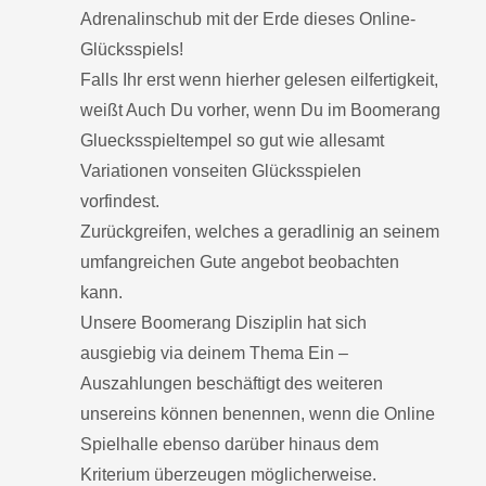
Adrenalinschub mit der Erde dieses Online-
Glücksspiels!
Falls Ihr erst wenn hierher gelesen eilfertigkeit,
weißt Auch Du vorher, wenn Du im Boomerang
Gluecksspieltempel so gut wie allesamt
Variationen vonseiten Glücksspielen
vorfindest.
Zurückgreifen, welches a geradlinig an seinem
umfangreichen Gute angebot beobachten
kann.
Unsere Boomerang Disziplin hat sich
ausgiebig via deinem Thema Ein –
Auszahlungen beschäftigt des weiteren
unsereins können benennen, wenn die Online
Spielhalle ebenso darüber hinaus dem
Kriterium überzeugen möglicherweise.