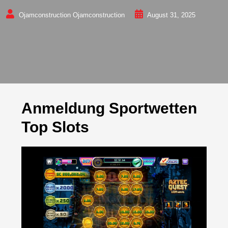
Ojamconstruction Ojamconstruction
August 31, 2025
Anmeldung Sportwetten
Top Slots