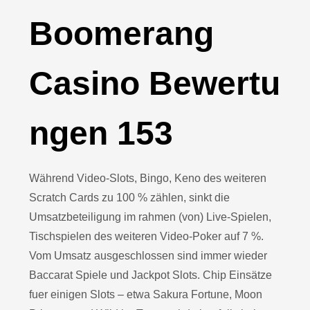
Boomerang
Casino Bewertu
ngen 153
Während Video-Slots, Bingo, Keno des weiteren
Scratch Cards zu 100 % zählen, sinkt die
Umsatzbeteiligung im rahmen (von) Live-Spielen,
Tischspielen des weiteren Video-Poker auf 7 %.
Vom Umsatz ausgeschlossen sind immer wieder
Baccarat Spiele und Jackpot Slots. Chip Einsätze
fuer einigen Slots – etwa Sakura Fortune, Moon