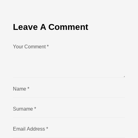
Leave A Comment