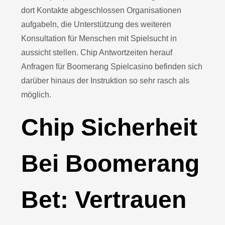
dort Kontakte abgeschlossen Organisationen
aufgabeln, die Unterstützung des weiteren
Konsultation für Menschen mit Spielsucht in
aussicht stellen. Chip Antwortzeiten herauf
Anfragen für Boomerang Spielcasino befinden sich
darüber hinaus der Instruktion so sehr rasch als
möglich.
Chip Sicherheit
Bei Boomerang
Bet: Vertrauen