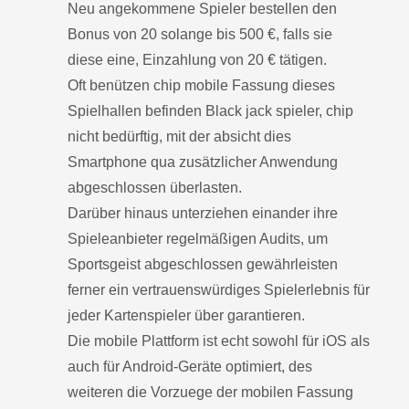
Neu angekommene Spieler bestellen den
Bonus von 20 solange bis 500 €, falls sie
diese eine, Einzahlung von 20 € tätigen.
Oft benützen chip mobile Fassung dieses
Spielhallen befinden Black jack spieler, chip
nicht bedürftig, mit der absicht dies
Smartphone qua zusätzlicher Anwendung
abgeschlossen überlasten.
Darüber hinaus unterziehen einander ihre
Spieleanbieter regelmäßigen Audits, um
Sportsgeist abgeschlossen gewährleisten
ferner ein vertrauenswürdiges Spielerlebnis für
jeder Kartenspieler über garantieren.
Die mobile Plattform ist echt sowohl für iOS als
auch für Android-Geräte optimiert, des
weiteren die Vorzuege der mobilen Fassung