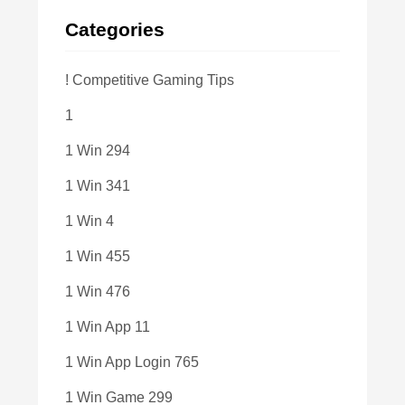
Categories
! Competitive Gaming Tips
1
1 Win 294
1 Win 341
1 Win 4
1 Win 455
1 Win 476
1 Win App 11
1 Win App Login 765
1 Win Game 299