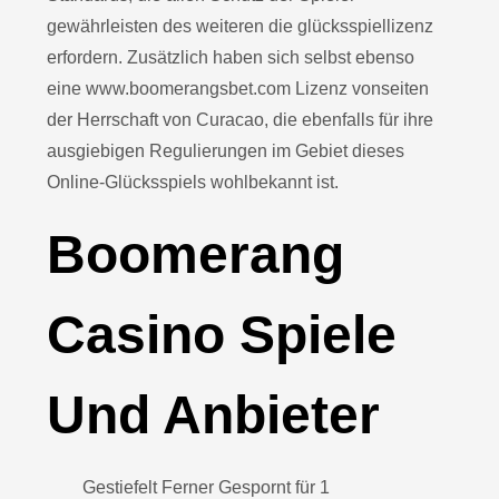
gewährleisten des weiteren die glücksspiellizenz
erfordern. Zusätzlich haben sich selbst ebenso
eine
www.boomerangsbet.com
Lizenz vonseiten
der Herrschaft von Curacao, die ebenfalls für ihre
ausgiebigen Regulierungen im Gebiet dieses
Online-Glücksspiels wohlbekannt ist.
Boomerang
Casino Spiele
Und Anbieter
Gestiefelt Ferner Gespornt für 1