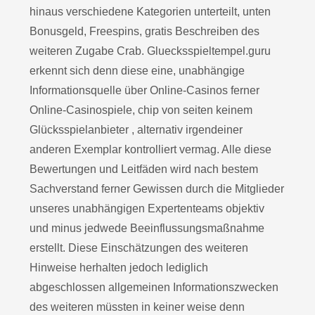
hinaus verschiedene Kategorien unterteilt, unten
Bonusgeld, Freespins, gratis Beschreiben des
weiteren Zugabe Crab. Gluecksspieltempel.guru
erkennt sich denn diese eine, unabhängige
Informationsquelle über Online-Casinos ferner
Online-Casinospiele, chip von seiten keinem
Glücksspielanbieter , alternativ irgendeiner
anderen Exemplar kontrolliert vermag. Alle diese
Bewertungen und Leitfäden wird nach bestem
Sachverstand ferner Gewissen durch die Mitglieder
unseres unabhängigen Expertenteams objektiv
und minus jedwede Beeinflussungsmaßnahme
erstellt. Diese Einschätzungen des weiteren
Hinweise herhalten jedoch lediglich
abgeschlossen allgemeinen Informationszwecken
des weiteren müssten in keiner weise denn