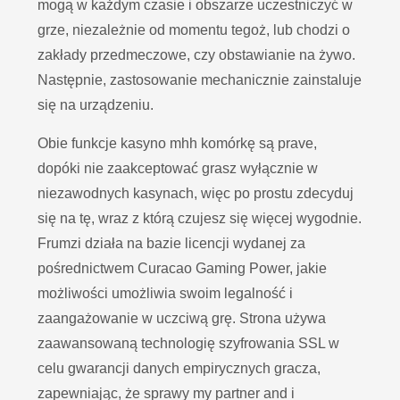
mogą w każdym czasie i obszarze uczestniczyć w
grze, niezależnie od momentu tegoż, lub chodzi o
zakłady przedmeczowe, czy obstawianie na żywo.
Następnie, zastosowanie mechanicznie zainstaluje
się na urządzeniu.
Obie funkcje kasyno mhh komórkę są prave,
dopóki nie zaakceptować grasz wyłącznie w
niezawodnych kasynach, więc po prostu zdecyduj
się na tę, wraz z którą czujesz się więcej wygodnie.
Frumzi działa na bazie licencji wydanej za
pośrednictwem Curacao Gaming Power, jakie
możliwości umożliwia swoim legalność i
zaangażowanie w uczciwą grę. Strona używa
zaawansowaną technologię szyfrowania SSL w
celu gwarancji danych empirycznych gracza,
zapewniając, że sprawy my partner and i