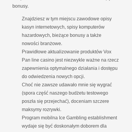
bonusy.
Znajdziesz w tym miejscu zawodowe opisy
kasyn internetowych, spisy komputerów
hazardowych, bieżące bonusy a także
nowości branżowe.
Prawidłowe aktualizowanie produktów Vox
Pan line casino jest niezwykle ważne na rzecz
zapewnienia optymalnego działania i dostępu
do odwiedzenia nowych opcji.
Choć nie zawsze udawało mnie się wygrać
(spora część naszego budżetu testowego
poszła się przejechać), doceniam szczere
maksymy rozrywki.
Program mobilna Ice Gambling establishment
wydaje się być doskonałym doborem dla