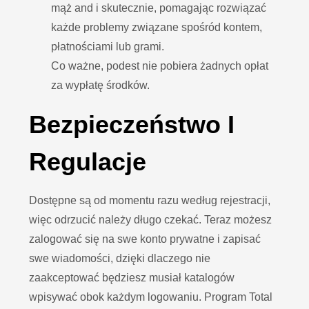
mąż and i skutecznie, pomagając rozwiązać
każde problemy związane spośród kontem,
płatnościami lub grami.
Co ważne, podest nie pobiera żadnych opłat
za wypłatę środków.
Bezpieczeństwo I
Regulacje
Dostępne są od momentu razu według rejestracji,
więc odrzucić należy długo czekać. Teraz możesz
zalogować się na swe konto prywatne i zapisać
swe wiadomości, dzięki dlaczego nie
zaakceptować będziesz musiał katalogów
wpisywać obok każdym logowaniu. Program Total