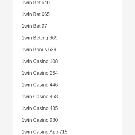
1win Bet 640
1win Bet 665
1win Bet 97
1win Betting 669
1win Bonus 629
1win Casino 108
1win Casino 264
1win Casino 446
1win Casino 468
1win Casino 485
1win Casino 980
1win Casino App 715