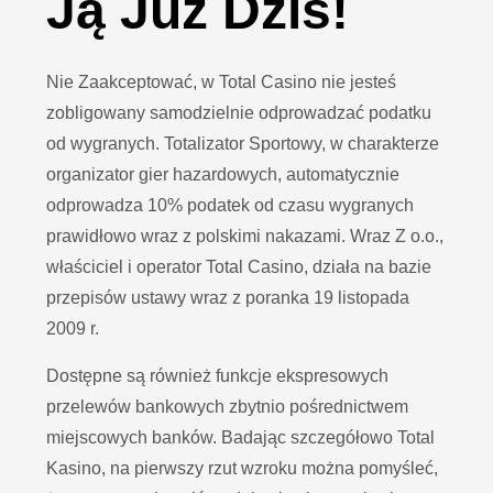
Ją Już Dziś!
Nie Zaakceptować, w Total Casino nie jesteś
zobligowany samodzielnie odprowadzać podatku
od wygranych. Totalizator Sportowy, w charakterze
organizator gier hazardowych, automatycznie
odprowadza 10% podatek od czasu wygranych
prawidłowo wraz z polskimi nakazami. Wraz Z o.o.,
właściciel i operator Total Casino, działa na bazie
przepisów ustawy wraz z poranka 19 listopada
2009 r.
Dostępne są również funkcje ekspresowych
przelewów bankowych zbytnio pośrednictwem
miejscowych banków. Badając szczegółowo Total
Kasino, na pierwszy rzut wzroku można pomyśleć,