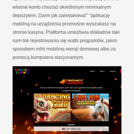
własne konto chociaż określonym minimalnym
depozytem. Dane jak zainstalować” “aplikację
mobilną na urządzenia przenośne wyszukasz na
stronie kasyna. Platforma umożliwia dokładnie taki
sam tok rejestrowania się watts programów, jakim
sposobem mhh mobilnej wersji domowej albo za
pomocą komputera stacjonarnym.