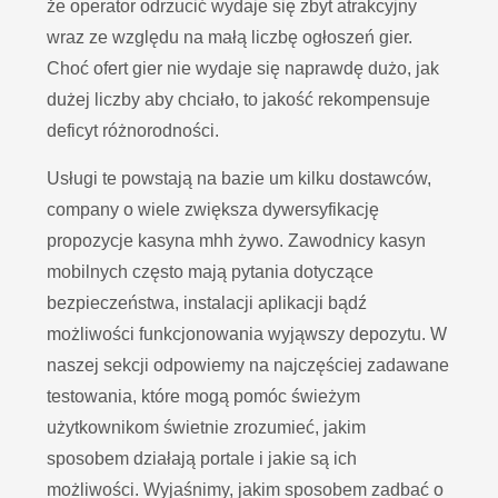
że operator odrzucić wydaje się zbyt atrakcyjny
wraz ze względu na małą liczbę ogłoszeń gier.
Choć ofert gier nie wydaje się naprawdę dużo, jak
dużej liczby aby chciało, to jakość rekompensuje
deficyt różnorodności.
Usługi te powstają na bazie um kilku dostawców,
company o wiele zwiększa dywersyfikację
propozycje kasyna mhh żywo. Zawodnicy kasyn
mobilnych często mają pytania dotyczące
bezpieczeństwa, instalacji aplikacji bądź
możliwości funkcjonowania wyjąwszy depozytu. W
naszej sekcji odpowiemy na najczęściej zadawane
testowania, które mogą pomóc świeżym
użytkownikom świetnie zrozumieć, jakim
sposobem działają portale i jakie są ich
możliwości. Wyjaśnimy, jakim sposobem zadbać o