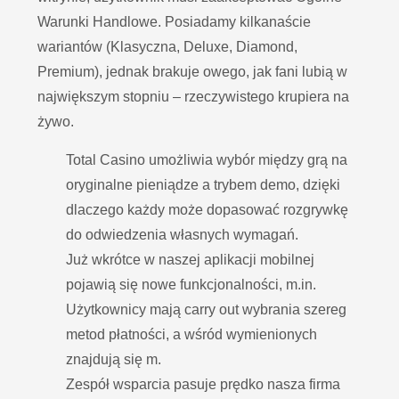
Warunki Handlowe. Posiadamy kilkanaście
wariantów (Klasyczna, Deluxe, Diamond,
Premium), jednak brakuje owego, jak fani lubią w
największym stopniu – rzeczywistego krupiera na
żywo.
Total Casino umożliwia wybór między grą na
oryginalne pieniądze a trybem demo, dzięki
dlaczego każdy może dopasować rozgrywkę
do odwiedzenia własnych wymagań.
Już wkrótce w naszej aplikacji mobilnej
pojawią się nowe funkcjonalności, m.in.
Użytkownicy mają carry out wybrania szereg
metod płatności, a wśród wymienionych
znajdują się m.
Zespół wsparcia pasuje prędko nasza firma