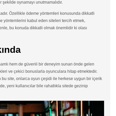
bir şekilde oynamayı unutmamalıdır.
adır. Özellikle ödeme yöntemleri konusunda dikkatli
 yöntemlerini kabul eden siteleri tercih etmek,
enle, bu konuda dikkatli olmak önemlidir ki olası
kında
psamlı hem de güvenli bir deneyim sunan önde gelen
kleri ve çekici bonuslarla oyunculara hitap etmektedir.
 bu site, onlarca oyun çeşidi ile herkese uygun bir içerik
, yeni kullanıcılar bile rahatlıkla sitede gezinip