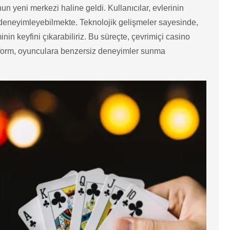
un yeni merkezi haline geldi. Kullanıcılar, evlerinin
ı deneyimleyebilmekte. Teknolojik gelişmeler sayesinde,
nin keyfini çıkarabiliriz. Bu süreçte, çevrimiçi casino
latform, oyunculara benzersiz deneyimler sunma