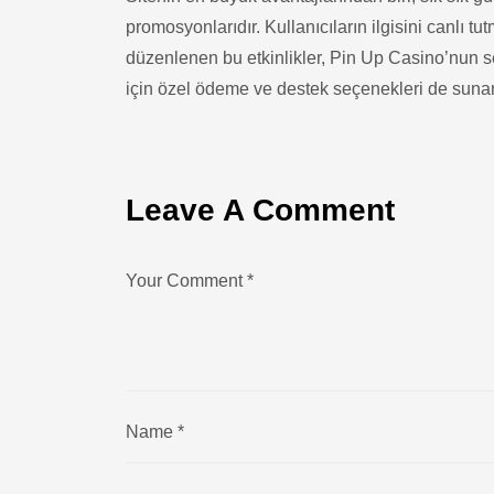
promosyonlarıdır. Kullanıcıların ilgisini canlı
düzenlenen bu etkinlikler, Pin Up Casino’nun se
için özel ödeme ve destek seçenekleri de sunan si
Leave A Comment