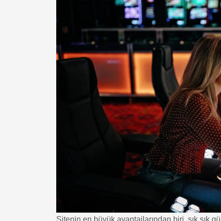
Sitenin en büyük avantajlarından biri, sık sık