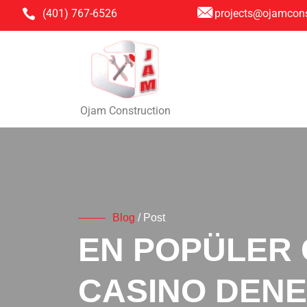
(401) 767-6526
projects@ojamcons
Ojam Construction
Blog
/ Post
EN POPÜLER 
CASINO DENE