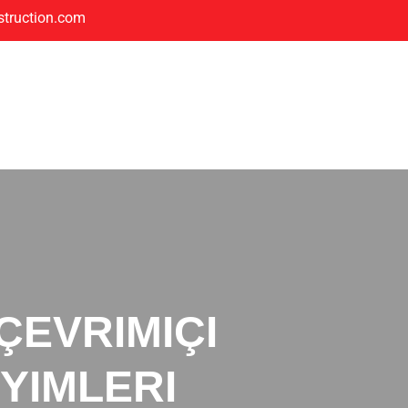
truction.com
ÇEVRIMIÇI
YIMLERI