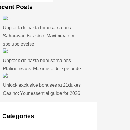
ecent Posts
Upptäck de bästa bonusarna hos
Saharasandscasino: Maximera din
spelupplevelse
Upptäck de bästa bonusarna hos
Platinumslots: Maximera ditt spelande
Unlock exclusive bonuses at 21dukes
Casino: Your essential guide for 2026
Categories