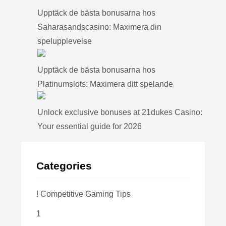
Upptäck de bästa bonusarna hos
Saharasandscasino: Maximera din
spelupplevelse
Upptäck de bästa bonusarna hos
Platinumslots: Maximera ditt spelande
Unlock exclusive bonuses at 21dukes Casino:
Your essential guide for 2026
Categories
! Competitive Gaming Tips
1