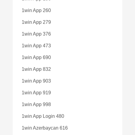
1win App 260
1win App 279
1win App 376
1win App 473
1win App 690
1win App 832
1win App 903
1win App 919
1win App 998
1win App Login 480
1win Azerbaycan 616