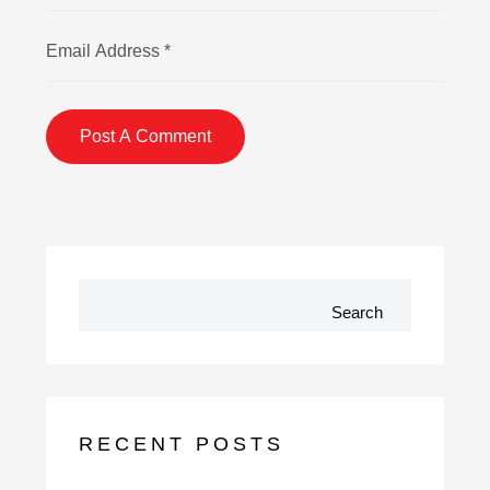
Search
RECENT POSTS