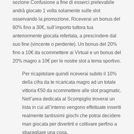
sezione Confusione a fine di esserci prelevabile
andrà giocato 1 volta solamente sulle slot
osservando la promozione. Riceverai un bonus del
60% fino a 30€, sull’importo tuttora tua
anteriormente giocata refertata, a prescindere dal
suo fine (vincente o perdente). Un bonus del 20%
fino a 10€ da scommettere ai Virtual e un bonus del
20% magro a 10€ per le nostre slot a tema sportivo.
Per ricapitolare quindi riceverai subito il 10%
della cifra da te ricaricata magro ad un totale
vittoria €50 da scommettere alle slot pragmatic.
Nell’area dedicata al Scompiglio troverai un
lista in cui all’interno vengono effettuate inseriti
realmente tantissimi giochi che potrai decidere
man giocata per divertirti e coltivare perfino a
sbaragliare una cosa.