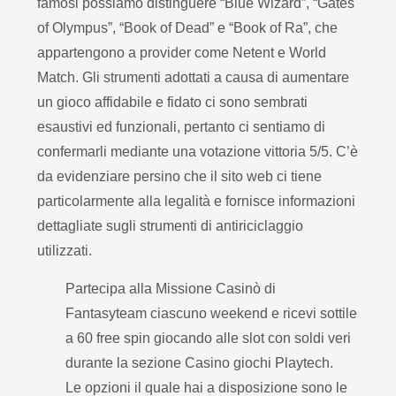
famosi possiamo distinguere “Blue Wizard”, “Gates
of Olympus”, “Book of Dead” e “Book of Ra”, che
appartengono a provider come Netent e World
Match. Gli strumenti adottati a causa di aumentare
un gioco affidabile e fidato ci sono sembrati
esaustivi ed funzionali, pertanto ci sentiamo di
confermarli mediante una votazione vittoria 5/5. C’è
da evidenziare persino che il sito web ci tiene
particolarmente alla legalità e fornisce informazioni
dettagliate sugli strumenti di antiriciclaggio
utilizzati.
Partecipa alla Missione Casinò di
Fantasyteam ciascuno weekend e ricevi sottile
a 60 free spin giocando alle slot con soldi veri
durante la sezione Casino giochi Playtech.
Le opzioni il quale hai a disposizione sono le