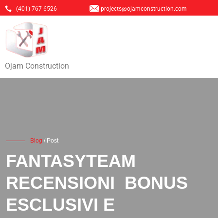
(401) 767-6526
projects@ojamconstruction.com
Ojam Construction
Blog
/ Post
FANTASYTEAM
RECENSIONI ️ BONUS
ESCLUSIVI E