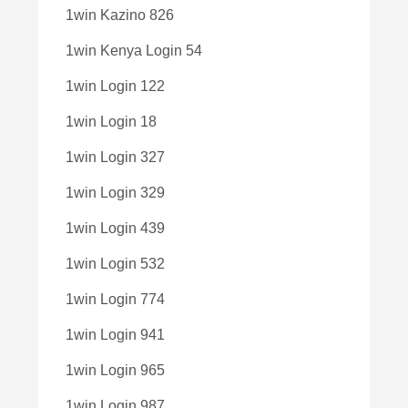
1win Kazino 826
1win Kenya Login 54
1win Login 122
1win Login 18
1win Login 327
1win Login 329
1win Login 439
1win Login 532
1win Login 774
1win Login 941
1win Login 965
1win Login 987