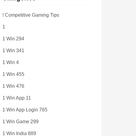
! Competitive Gaming Tips
1
1 Win 294
1 Win 341
1 Win 4
1 Win 455
1 Win 476
1 Win App 11
1 Win App Login 765
1 Win Game 299
1 Win India 889