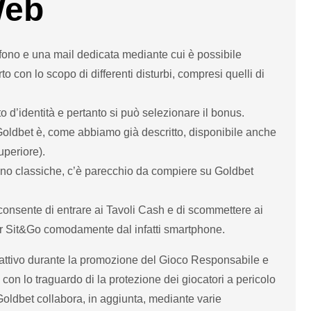
Web
fono e una mail dedicata mediante cui è possibile
o con lo scopo di differenti disturbi, compresi quelli di
to d’identità e pertanto si può selezionare il bonus.
Goldbet è, come abbiamo già descritto, disponibile anche
uperiore).
meno classiche, c’è parecchio da compiere su Goldbet
 consente di entrare ai Tavoli Cash e di scommettere ai
ter Sit&Go comodamente dal infatti smartphone.
 attivo durante la promozione del Gioco Responsabile e
i con lo traguardo di la protezione dei giocatori a pericolo
 Goldbet collabora, in aggiunta, mediante varie