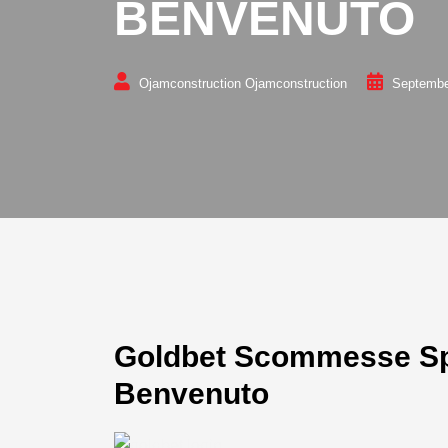
BENVENUTO
Ojamconstruction Ojamconstruction
Septembe
Goldbet Scommesse Sp
Benvenuto