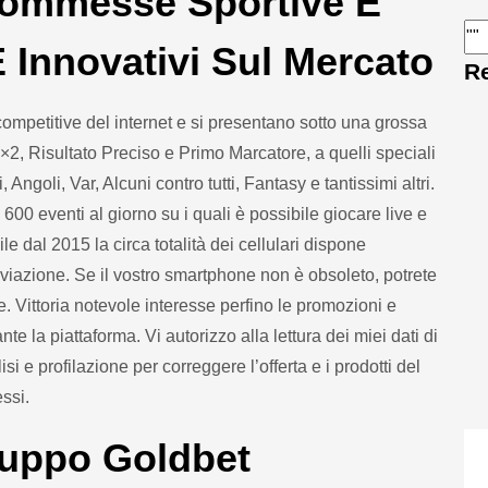
commesse Sportive È
E Innovativi Sul Mercato
R
competitive del internet e si presentano sotto una grossa
1×2, Risultato Preciso e Primo Marcatore, a quelli speciali
goli, Var, Alcuni contro tutti, Fantasy e tantissimi altri.
 600 eventi al giorno su i quali è possibile giocare live e
e dal 2015 la circa totalità dei cellulari dispone
iviazione. Se il vostro smartphone non è obsoleto, potrete
. Vittoria notevole interesse perfino le promozioni e
nte la piattaforma. Vi autorizzo alla lettura dei miei dati di
i e profilazione per correggere l’offerta e i prodotti del
essi.
ruppo Goldbet