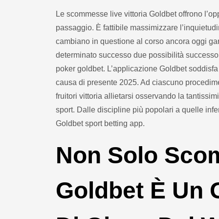
Le scommesse live vittoria Goldbet offrono l’opp
passaggio. È fattibile massimizzare l’inquietud
cambiano in questione al corso ancora oggi g
determinato successo due possibilità successo u
poker goldbet. L’applicazione Goldbet soddisfa
causa di presente 2025. Ad ciascuno procediment
fruitori vittoria allietarsi osservando la tant
sport. Dalle discipline più popolari a quelle inf
Goldbet sport betting app.
Non Solo Sco
Goldbet È Un 