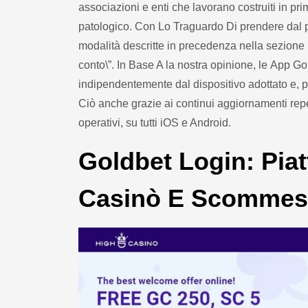
associazioni e enti che lavorano costruiti in pri
patologico. Con Lo Traguardo Di prendere dal p
modalità descritte in precedenza nella sezione 
conto\”. In Base A la nostra opinione, le App G
indipendentemente dal dispositivo adottato e, p
Ciò anche grazie ai continui aggiornamenti reper
operativi, su tutti iOS e Android.
Goldbet Login: Pia
Casinò E Scommes