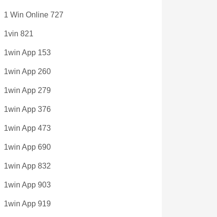
1 Win Online 727
1vin 821
1win App 153
1win App 260
1win App 279
1win App 376
1win App 473
1win App 690
1win App 832
1win App 903
1win App 919