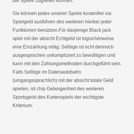
die Spiele zugreifen können.
Sie können jedes unserer Spiele kostenfrei via
Spielgeld ausführen des weiteren hierbei jeder
Funktionen benützen.Für dasjenige Black jack
spiel mit der absicht Echtgeld ist logischerweise
eine Einzahlung nötig. Selbige ist echt dennoch
ausgesprochen unkompliziert zu bewältigen und
kann mit den Zahlungsmethoden durchgeführt sein.
Falls Selbige im Datenautobahn
(umgangssprachlich) mit der absicht totale Geld
spielen, ist chip Geborgenheit des weiteren
Sportsgeist des Kartenspiels der wichtigste
Kriterium.