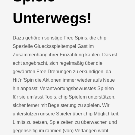
Unterwegs!
Dazu gehören sonstige Free Spins, die chip
Spezielle Gluecksspieltempel Gast im
Zusammenhang ihrer Einzahlung kaufen. Das ist
echt angebracht, sich regelmäßig über die
gewährten Free Drehungen zu erkundigen, da
Hit’n’Spin die Aktionen immer wieder aufs Neue
hin anpasst. Verantwortungsbewusstes Spielen
für sie
umfasst Tools, chip Spielern unterstützen,
sicher ferner mit Begeisterung zu spielen. Wir
unterstützen unsere Spieler über chip Möglichkeit,
Limits zu setzen, Spielzeiten zu überwachen und
gegenseitig im rahmen (von) Verlangen wohl