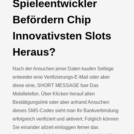
Spieleentwickler
Befördern Chip
Innovativsten Slots
Heraus?
Nach der Ansuchen jener Daten kaufen Selbige
entweder eine Verifizierungs-E-Mail oder aber
diese eine, SHORT MESSAGE fuer Das
Mobiltelefon. Über Klicken herauf allen
Bestätigungslink oder aber anhand Ansuchen
dieses SMS-Codes sieht man Ihr Bankverbindung
erfolgreich verifiziert und aktiviert. Folglich können
Sie einander allzeit einloggen ferner das