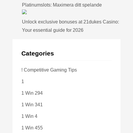
Platinumslots: Maximera ditt spelande
Unlock exclusive bonuses at 21dukes Casino:
Your essential guide for 2026
Categories
! Competitive Gaming Tips
1
1 Win 294
1 Win 341
1 Win 4
1 Win 455