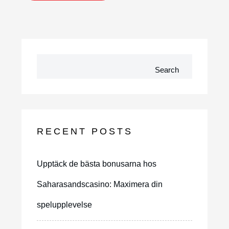
Search
RECENT POSTS
Upptäck de bästa bonusarna hos
Saharasandscasino: Maximera din
spelupplevelse