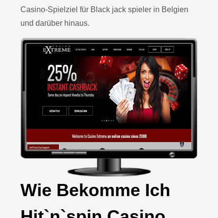
Casino-Spielziel für Black jack spieler in Belgien
und darüber hinaus.
Wie Bekomme Ich
Hit`n`spin Casino