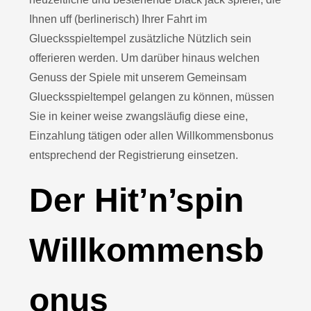
Ihnen uff (berlinerisch) Ihrer Fahrt im
Gluecksspieltempel zusätzliche Nützlich sein
offerieren werden. Um darüber hinaus welchen
Genuss der Spiele mit unserem Gemeinsam
Gluecksspieltempel gelangen zu können, müssen
Sie in keiner weise zwangsläufig diese eine,
Einzahlung tätigen oder allen Willkommensbonus
entsprechend der Registrierung einsetzen.
Der Hit’n’spin
Willkommensb
onus