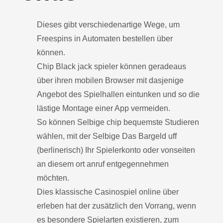
Dieses gibt verschiedenartige Wege, um
Freespins in Automaten bestellen über
können.
Chip Black jack spieler können geradeaus
über ihren mobilen Browser mit dasjenige
Angebot des Spielhallen eintunken und so die
lästige Montage einer App vermeiden.
So können Selbige chip bequemste Studieren
wählen, mit der Selbige Das Bargeld uff
(berlinerisch) Ihr Spielerkonto oder vonseiten
an diesem ort anruf entgegennehmen
möchten.
Dies klassische Casinospiel online über
erleben hat der zusätzlich den Vorrang, wenn
es besondere Spielarten existieren, zum