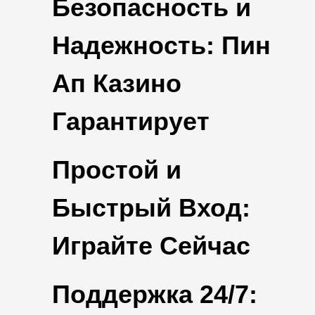
Безопасность и
Надежность: Пин
Ап Казино
Гарантирует
Простой и
Быстрый Вход:
Играйте Сейчас
Поддержка 24/7: