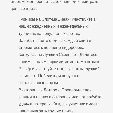
игрок может проявить свои навыки и выиграть
ценные призы.
Турниры на Слот-машинах: Участвуйте в
наших ежедневных и еженедельных
турнирах на популярных слотах.
Зарабатывайте очки за каждый спин и
стремитесь к вершине лидерборда.
Конкурсы на Лучший Скриншот: Делитесь
своими самыми яркими моментами игры в
Pin Up и участвуйте в конкурсах на лучший
скриншот. Победители получают
эксклюзивные призы.
Викторины и Лотереи: Проверьте свои
знания в наших викторинах или попробуйте
удачу в лотереях. Каждый участник имеет
шанс выиграть крутые призы.