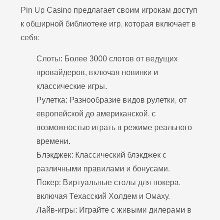
Pin Up Casino предлагает своим игрокам доступ
к обширной библиотеке игр, которая включает в
себя:
Слоты: Более 3000 слотов от ведущих
провайдеров, включая новинки и
классические игры.
Рулетка: Разнообразие видов рулетки, от
европейской до американской, с
возможностью играть в режиме реального
времени.
Блэкджек: Классический блэкджек с
различными правилами и бонусами.
Покер: Виртуальные столы для покера,
включая Техасский Холдем и Омаху.
Лайв-игры: Играйте с живыми дилерами в