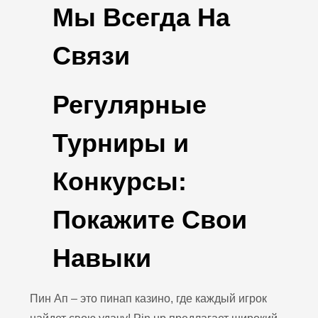
Мы Всегда На
Связи
Регулярные
Турниры и
Конкурсы:
Покажите Свои
Навыки
Пин Ап – это
пинап
казино, где каждый игрок