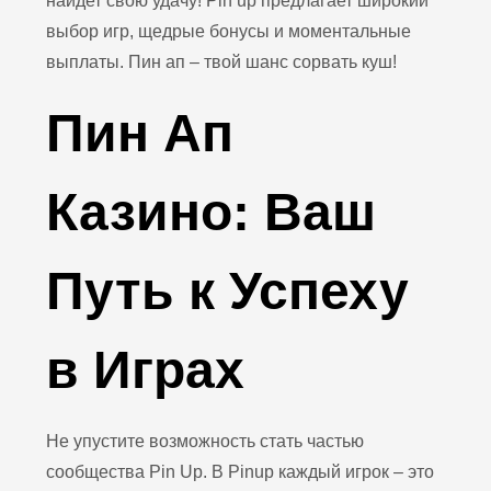
найдет свою удачу! Pin up предлагает широкий
выбор игр, щедрые бонусы и моментальные
выплаты. Пин ап – твой шанс сорвать куш!
Пин Ап
Казино: Ваш
Путь к Успеху
в Играх
Не упустите возможность стать частью
сообщества Pin Up. В Pinup каждый игрок – это