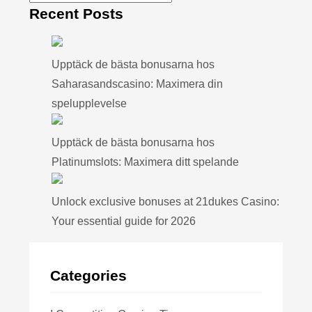
Recent Posts
Upptäck de bästa bonusarna hos
Saharasandscasino: Maximera din
spelupplevelse
Upptäck de bästa bonusarna hos
Platinumslots: Maximera ditt spelande
Unlock exclusive bonuses at 21dukes Casino:
Your essential guide for 2026
Categories