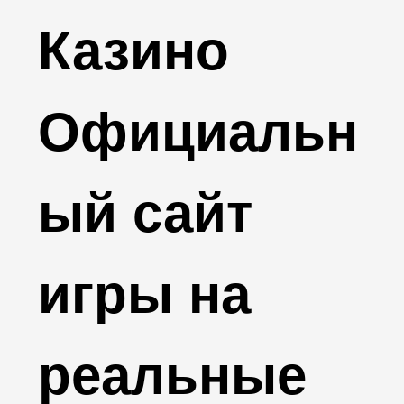
Казино
Официальн
ый сайт
игры на
реальные