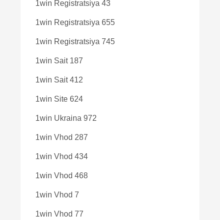
1win Registratsiya 43
1win Registratsiya 655
1win Registratsiya 745
1win Sait 187
1win Sait 412
1win Site 624
1win Ukraina 972
1win Vhod 287
1win Vhod 434
1win Vhod 468
1win Vhod 7
1win Vhod 77