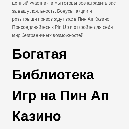
ценный участник, и мы готовы вознаградить вас
за вашу лояльность. Бонусы, акции и
розыгрыши призов ждут вас в Пин Ап Казино.
Присоединяйтесь к Pin Up и откройте для себя
мир безграничных возможностей!
Богатая
Библиотека
Игр на Пин Ап
Казино