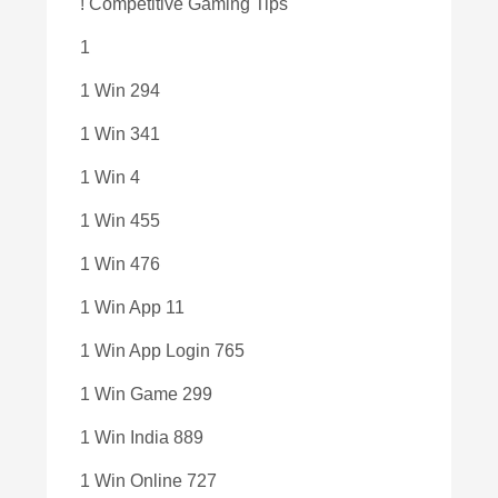
! Competitive Gaming Tips
1
1 Win 294
1 Win 341
1 Win 4
1 Win 455
1 Win 476
1 Win App 11
1 Win App Login 765
1 Win Game 299
1 Win India 889
1 Win Online 727