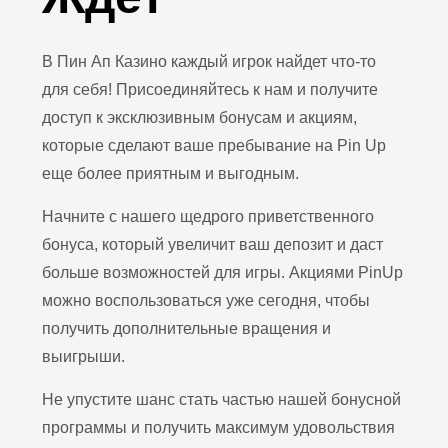
В Пин Ап Казино каждый игрок найдет что-то
для себя! Присоединяйтесь к нам и получите
доступ к эксклюзивным бонусам и акциям,
которые сделают ваше пребывание на Pin Up
еще более приятным и выгодным.
Начните с нашего щедрого приветственного
бонуса, который увеличит ваш депозит и даст
больше возможностей для игры. Акциями PinUp
можно воспользоваться уже сегодня, чтобы
получить дополнительные вращения и
выигрыши.
Не упустите шанс стать частью нашей бонусной
программы и получить максимум удовольствия