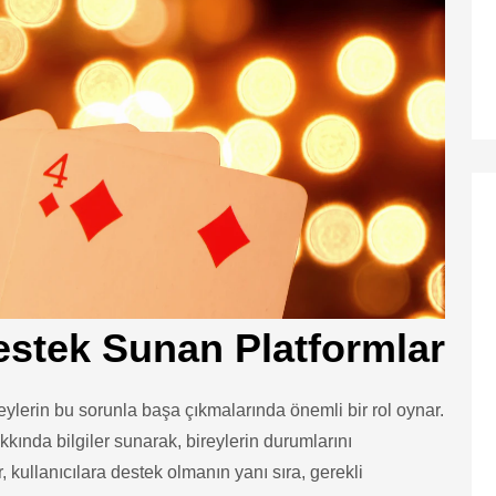
estek Sunan Platformlar
eylerin bu sorunla başa çıkmalarında önemli bir rol oynar.
kkında bilgiler sunarak, bireylerin durumlarını
r, kullanıcılara destek olmanın yanı sıra, gerekli