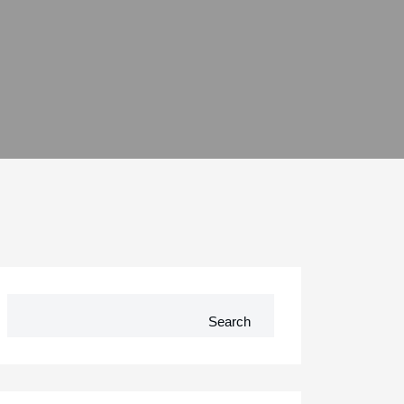
Search