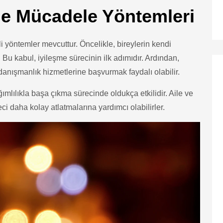
ile Mücadele Yöntemleri
i yöntemler mevcuttur. Öncelikle, bireylerin kendi
 Bu kabul, iyileşme sürecinin ilk adımıdır. Ardından,
danışmanlık hizmetlerine başvurmak faydalı olabilir.
ımlılıkla başa çıkma sürecinde oldukça etkilidir. Aile ve
ci daha kolay atlatmalarına yardımcı olabilirler.