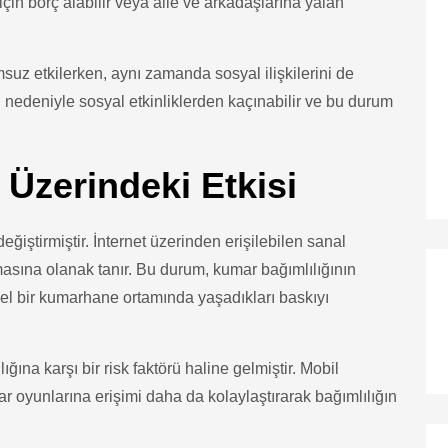
için borç alabilir veya aile ve arkadaşlarına yalan
suz etkilerken, aynı zamanda sosyal ilişkilerini de
i nedeniyle sosyal etkinliklerden kaçınabilir ve bu durum
Üzerindeki Etkisi
ğiştirmiştir. İnternet üzerinden erişilebilen sanal
sına olanak tanır. Bu durum, kumar bağımlılığının
sel bir kumarhane ortamında yaşadıkları baskıyı
ğına karşı bir risk faktörü haline gelmiştir. Mobil
 oyunlarına erişimi daha da kolaylaştırarak bağımlılığın