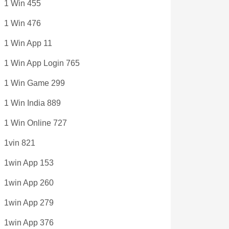
1 Win 455
1 Win 476
1 Win App 11
1 Win App Login 765
1 Win Game 299
1 Win India 889
1 Win Online 727
1vin 821
1win App 153
1win App 260
1win App 279
1win App 376