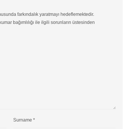
onusunda farkındalık yaratmayı hedeflemektedir.
 kumar bağımlılığı ile ilgili sorunların üstesinden