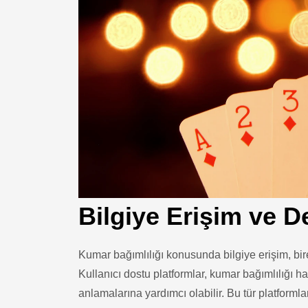
Bilgiye Erişim ve D
Kumar bağımlılığı konusunda bilgiye erişim, bir
Kullanıcı dostu platformlar, kumar bağımlılığı ha
anlamalarına yardımcı olabilir. Bu tür platformla