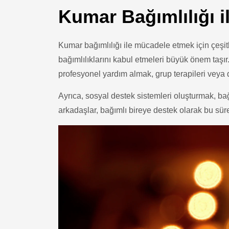
Kumar Bağımlılığı 
Kumar bağımlılığı ile mücadele etmek için çeşitl
bağımlılıklarını kabul etmeleri büyük önem taşır.
profesyonel yardım almak, grup terapileri veya 
Ayrıca, sosyal destek sistemleri oluşturmak, bağ
arkadaşlar, bağımlı bireye destek olarak bu süre