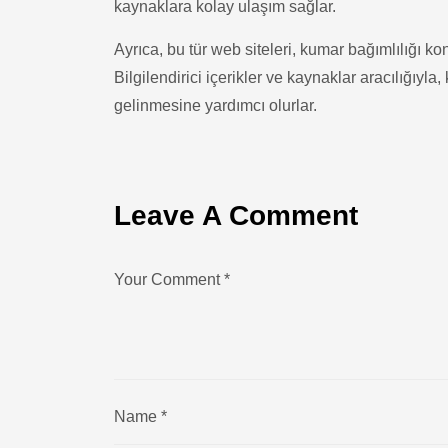
kaynaklara kolay ulaşım sağlar.
Ayrıca, bu tür web siteleri, kumar bağımlılığı k
Bilgilendirici içerikler ve kaynaklar aracılığıyla,
gelinmesine yardımcı olurlar.
Leave A Comment