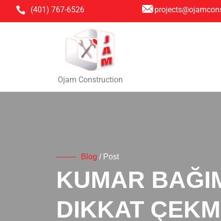
(401) 767-6526
projects@ojamcons
Ojam Construction
Blog
/ Post
KUMAR BAĞIM
DIKKAT ÇEKM