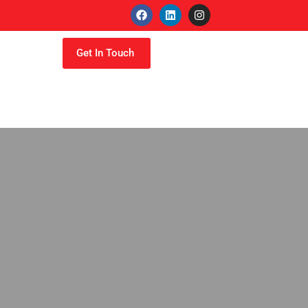
Get In Touch