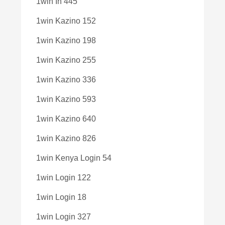
1win In 445
1win Kazino 152
1win Kazino 198
1win Kazino 255
1win Kazino 336
1win Kazino 593
1win Kazino 640
1win Kazino 826
1win Kenya Login 54
1win Login 122
1win Login 18
1win Login 327