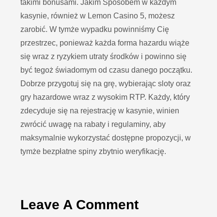
takimi bonusami. Jakim Sposobem w każdym
kasynie, również w Lemon Casino 5, możesz
zarobić. W tymże wypadku powinniśmy Cię
przestrzec, ponieważ każda forma hazardu wiąże
się wraz z ryzykiem utraty środków i powinno się
być tegoż świadomym od czasu danego początku.
Dobrze przygotuj się na grę, wybierając sloty oraz
gry hazardowe wraz z wysokim RTP. Każdy, który
zdecyduje się na rejestrację w kasynie, winien
zwrócić uwagę na rabaty i regulaminy, aby
maksymalnie wykorzystać dostępne propozycji, w
tymże bezpłatne spiny zbytnio weryfikację.
Leave A Comment