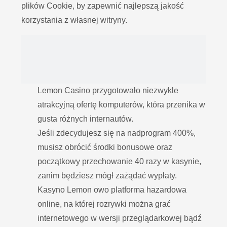
plików Cookie, by zapewnić najlepszą jakość
korzystania z własnej witryny.
Lemon Casino przygotowało niezwykle
atrakcyjną ofertę komputerów, która przenika w
gusta różnych internautów.
Jeśli zdecydujesz się na nadprogram 400%,
musisz obrócić środki bonusowe oraz
początkowy przechowanie 40 razy w kasynie,
zanim będziesz mógł zażądać wypłaty.
Kasyno Lemon owo platforma hazardowa
online, na której rozrywki można grać
internetowego w wersji przeglądarkowej bądź