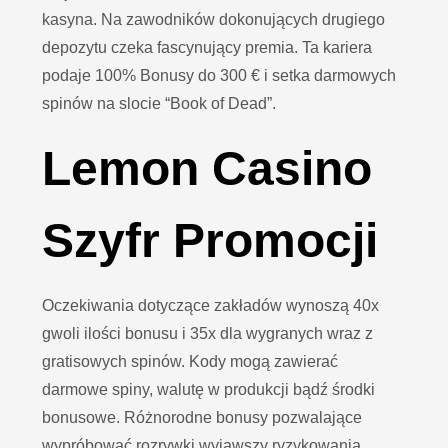
kаsуnа. Na zawodników dokonujących drugiego
depozytu czeka fascynujący premia. Ta kariera
podaje 100% Bonusy do 300 € i setka darmowych
spinów na slocie “Book of Dead”.
Lemon Casino
Szyfr Promocji
Oczekiwania dotyczące zakładów wynoszą 40x
gwoli ilości bonusu i 35x dla wygranych wraz z
gratisowych spinów. Kody mogą zawierać
darmowe spiny, walutę w produkcji bądź środki
bonusowe. Różnorodne bonusy pozwalające
wypróbować rozrywki wyjąwszy ryzykowania