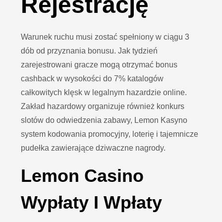
Rejestrację
Warunek ruchu musi zostać spełniony w ciągu 3
dób od przyznania bonusu. Jak tydzień
zarejestrowani gracze mogą otrzymać bonus
cashback w wysokości do 7% katalogów
całkowitych klęsk w legalnym hazardzie online.
Zakład hazardowy organizuje również konkurs
slotów do odwiedzenia zabawy, Lemon Kasyno
system kodowania promocyjny, loterię i tajemnicze
pudełka zawierające dziwaczne nagrody.
Lemon Casino
Wypłaty I Wpłaty