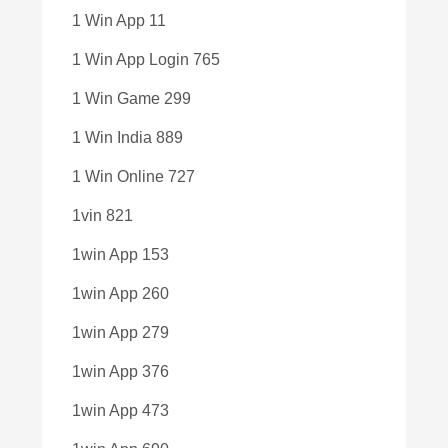
1 Win App 11
1 Win App Login 765
1 Win Game 299
1 Win India 889
1 Win Online 727
1vin 821
1win App 153
1win App 260
1win App 279
1win App 376
1win App 473