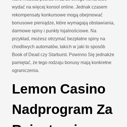
wydać na więcej konsol online. Jednak czasem
rekompensaty konkursowe mogą obejmować
bonusowe pieniądze, które wymagają obstawiania,
darmowe spiny i punkty lojalnościowe. Na
przykład, możesz otrzymać bezpłatne spiny na
chodliwych automatów, takich w jaki to sposób
Book of Dead czy Starburst. Powinno Się jednakże
pamiętać, że tego rodzaju bonusy mają konkretne
ograniczenia.
Lemon Casino
Nadprogram Za