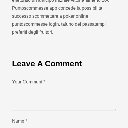
effettuato un anticipo iniziale vittoria almeno 10€.
Puntoscommesse app concede la possibilità
successo scommettere a poker online
puntoscommesse login
, taluno dei passatempi
preferiti degli fruitori.
Leave A Comment