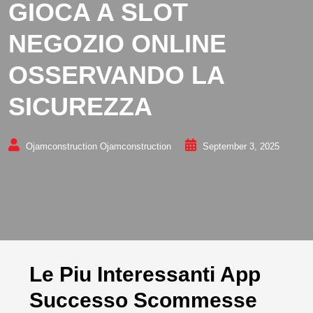
GIOCA A SLOT
NEGOZIO ONLINE
OSSERVANDO LA
SICUREZZA
Ojamconstruction Ojamconstruction
September 3, 2025
Le Piu Interessanti App
Successo Scommesse