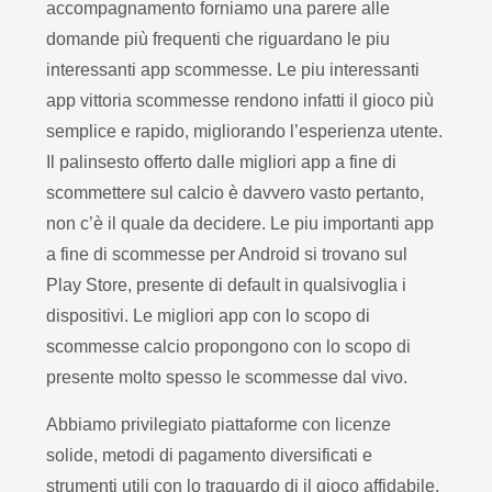
accompagnamento forniamo una parere alle
domande più frequenti che riguardano le piu
interessanti app scommesse. Le piu interessanti
app vittoria scommesse rendono infatti il gioco più
semplice e rapido, migliorando l’esperienza utente.
Il palinsesto offerto dalle migliori app a fine di
scommettere sul calcio è davvero vasto pertanto,
non c’è il quale da decidere. Le piu importanti app
a fine di scommesse per Android si trovano sul
Play Store, presente di default in qualsivoglia i
dispositivi. Le migliori app con lo scopo di
scommesse calcio propongono con lo scopo di
presente molto spesso le scommesse dal vivo.
Abbiamo privilegiato piattaforme con licenze
solide, metodi di pagamento diversificati e
strumenti utili con lo traguardo di il gioco affidabile,