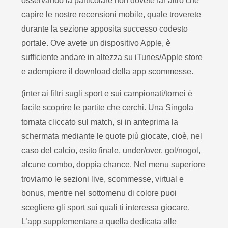
osservando la particolare non dovete far altro che
capire le nostre recensioni mobile, quale troverete
durante la sezione apposita successo codesto
portale. Ove avete un dispositivo Apple, è
sufficiente andare in altezza su iTunes/Apple store
e adempiere il download della app scommesse.
(inter ai filtri sugli sport e sui campionati/tornei è
facile scoprire le partite che cerchi. Una Singola
tornata cliccato sul match, si in anteprima la
schermata mediante le quote più giocate, cioè, nel
caso del calcio, esito finale, under/over, gol/nogol,
alcune combo, doppia chance. Nel menu superiore
troviamo le sezioni live, scommesse, virtual e
bonus, mentre nel sottomenu di colore puoi
scegliere gli sport sui quali ti interessa giocare.
L’app supplementare a quella dedicata alle