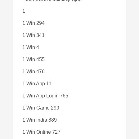
1
1 Win 294
1 Win 341
1 Win 4
1 Win 455
1 Win 476
1 Win App 11
1 Win App Login 765
1 Win Game 299
1 Win India 889
1 Win Online 727