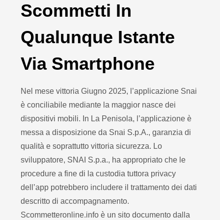
Scommetti In
Qualunque Istante
Via Smartphone
Nel mese vittoria Giugno 2025, l’applicazione Snai
è conciliabile mediante la maggior nasce dei
dispositivi mobili. In La Penisola, l’applicazione è
messa a disposizione da Snai S.p.A., garanzia di
qualità e soprattutto vittoria sicurezza. Lo
sviluppatore, SNAI S.p.a., ha appropriato che le
procedure a fine di la custodia tuttora privacy
dell’app potrebbero includere il trattamento dei dati
descritto di accompagnamento.
Scommetteronline.info è un sito documento dalla