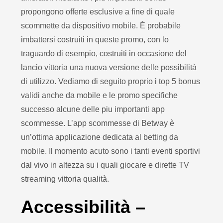
propongono offerte esclusive a fine di quale
scommette da dispositivo mobile. È probabile
imbattersi costruiti in queste promo, con lo
traguardo di esempio, costruiti in occasione del
lancio vittoria una nuova versione delle possibilità
di utilizzo. Vediamo di seguito proprio i top 5 bonus
validi anche da mobile e le promo specifiche
successo alcune delle piu importanti app
scommesse. L’app scommesse di Betway è
un’ottima applicazione dedicata al betting da
mobile. Il momento acuto sono i tanti eventi sportivi
dal vivo in altezza su i quali giocare e dirette TV
streaming vittoria qualità.
Accessibilità –