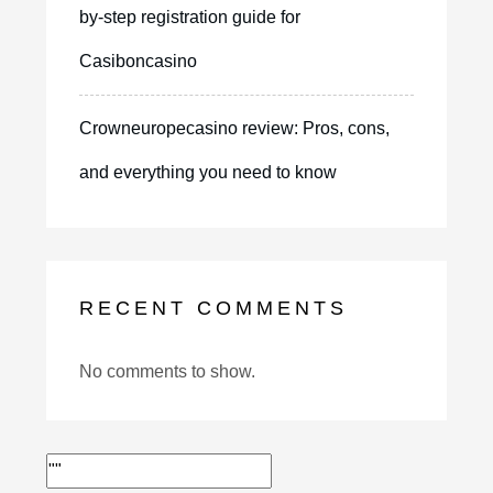
by-step registration guide for
Casiboncasino
Crowneuropecasino review: Pros, cons,
and everything you need to know
RECENT COMMENTS
No comments to show.