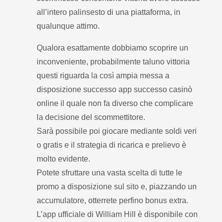
all’intero palinsesto di una piattaforma, in
qualunque attimo.
Qualora esattamente dobbiamo scoprire un
inconveniente, probabilmente taluno vittoria
questi riguarda la così ampia messa a
disposizione successo app successo casinò
online il quale non fa diverso che complicare
la decisione del scommettitore.
Sarà possibile poi giocare mediante soldi veri
o gratis e il strategia di ricarica e prelievo è
molto evidente.
Potete sfruttare una vasta scelta di tutte le
promo a disposizione sul sito e, piazzando un
accumulatore, otterrete perfino bonus extra.
L’app ufficiale di William Hill è disponibile con