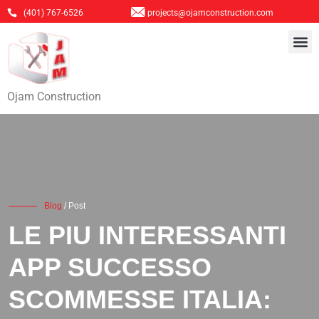
(401) 767-6526
projects@ojamconstruction.com
Ojam Construction
Blog
/ Post
LE PIU INTERESSANTI
APP SUCCESSO
SCOMMESSE ITALIA: