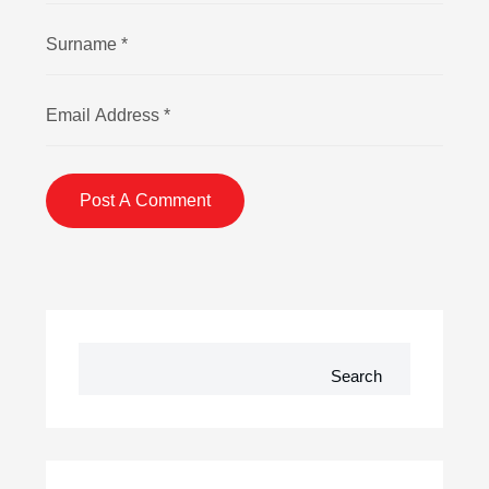
Search