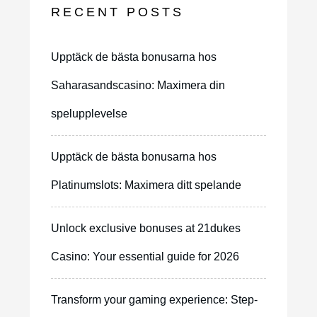
RECENT POSTS
Upptäck de bästa bonusarna hos
Saharasandscasino: Maximera din
spelupplevelse
Upptäck de bästa bonusarna hos
Platinumslots: Maximera ditt spelande
Unlock exclusive bonuses at 21dukes
Casino: Your essential guide for 2026
Transform your gaming experience: Step-