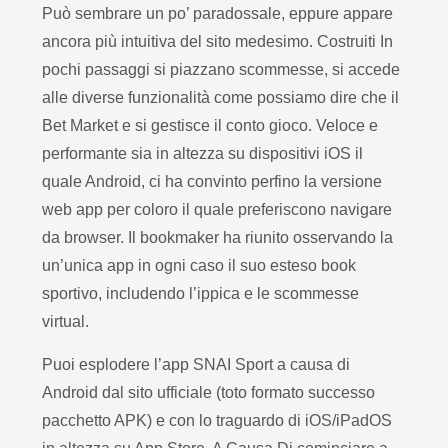
Può sembrare un po’ paradossale, eppure appare
ancora più intuitiva del sito medesimo. Costruiti In
pochi passaggi si piazzano scommesse, si accede
alle diverse funzionalità come possiamo dire che il
Bet Market e si gestisce il conto gioco. Veloce e
performante sia in altezza su dispositivi iOS il
quale Android, ci ha convinto perfino la versione
web app per coloro il quale preferiscono navigare
da browser. Il bookmaker ha riunito osservando la
un’unica app in ogni caso il suo esteso book
sportivo, includendo l’ippica e le scommesse
virtual.
Puoi esplodere l’app SNAI Sport a causa di
Android dal sito ufficiale (toto formato successo
pacchetto APK) e con lo traguardo di iOS/iPadOS