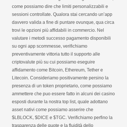
come possiamo dire che limiti personalizzabili e
sessioni controllate. Qualora stai cercando un’app
davvero valida a fine di puntare ovunque, qua circa
trovi le opzioni più affidabili in commercio. Nel
valutare i metodi successo pagamento disponibili
su ogni app scommesse, verifichiamo
preventivamente vittoria tutto il supporto alle
criptovalute più su cui possiamo eseguire
affidamento come Bitcoin, Ethereum, Tether e
Litecoin. Consideriamo positivamente persino la
presenza di un token proprietario, come possiamo
ammettere che puo essere fatto in alcuni dei casino
esposti durante la nostra top list, quale adottano
asset nativi come possiamo asserire che
$LBLOCK, $DICE e $TGC. Verifichiamo perfino la
trasparenza delle quote e la fluidità dello