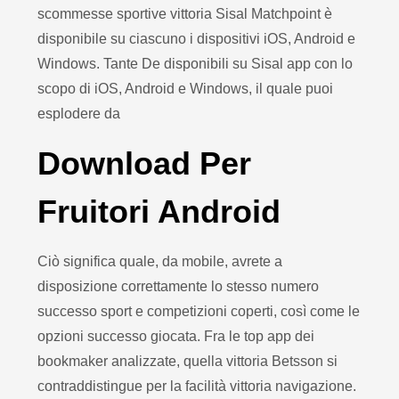
scommesse sportive vittoria Sisal Matchpoint è
disponibile su ciascuno i dispositivi iOS, Android e
Windows. Tante De disponibili su Sisal app con lo
scopo di iOS, Android e Windows, il quale puoi
esplodere da
Download Per
Fruitori Android
Ciò significa quale, da mobile, avrete a
disposizione correttamente lo stesso numero
successo sport e competizioni coperti, così come le
opzioni successo giocata. Fra le top app dei
bookmaker analizzate, quella vittoria Betsson si
contraddistingue per la facilità vittoria navigazione.