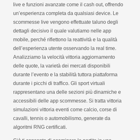
live e funzioni avanzate come il cash out, offrendo
un’esperienza completa da qualsiasi device. Le
scommesse live vengono effettuate taluno degli
dettagli decisivo il quale valutiamo nelle app
mobile, perché riflettono la reattività e la qualità
dell’esperienza utente osservando la real time.
Analizziamo la velocità vittoria aggiornamento
delle quote, la varietà dei mercati disponibili
durante l’evento e la stabilità tuttora piattaforma
durante i picchi di traffico. Gli sport virtuali
rappresentano una delle sezioni più dinamiche e
accessibili delle app scommesse. Si tratta vittoria
simulazioni vittoria eventi come calcio, corse di
cavalli, tennis o automobilismo, generate da
algoritmi RNG certificati.