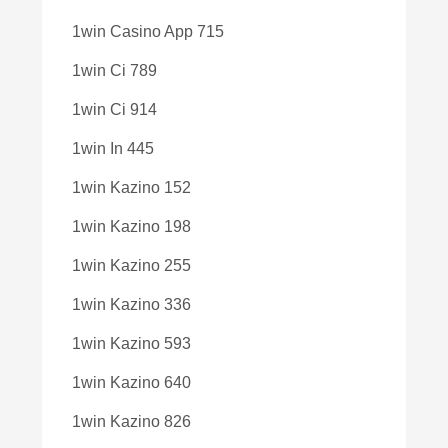
1win Casino App 715
1win Ci 789
1win Ci 914
1win In 445
1win Kazino 152
1win Kazino 198
1win Kazino 255
1win Kazino 336
1win Kazino 593
1win Kazino 640
1win Kazino 826