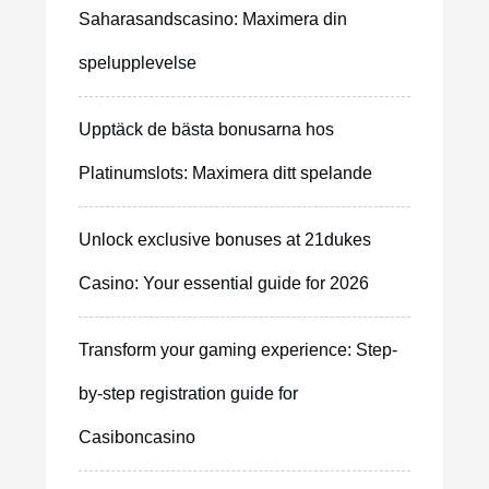
Saharasandscasino: Maximera din
spelupplevelse
Upptäck de bästa bonusarna hos
Platinumslots: Maximera ditt spelande
Unlock exclusive bonuses at 21dukes
Casino: Your essential guide for 2026
Transform your gaming experience: Step-
by-step registration guide for
Casiboncasino