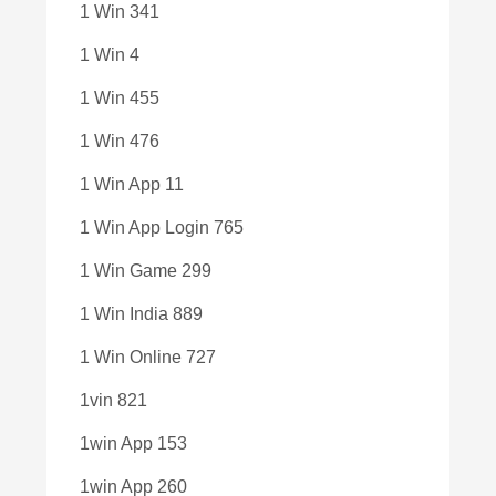
1 Win 341
1 Win 4
1 Win 455
1 Win 476
1 Win App 11
1 Win App Login 765
1 Win Game 299
1 Win India 889
1 Win Online 727
1vin 821
1win App 153
1win App 260