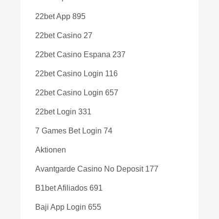
22bet App 895
22bet Casino 27
22bet Casino Espana 237
22bet Casino Login 116
22bet Casino Login 657
22bet Login 331
7 Games Bet Login 74
Aktionen
Avantgarde Casino No Deposit 177
B1bet Afiliados 691
Baji App Login 655