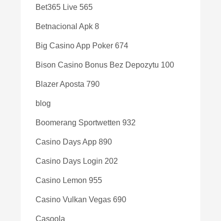
Bet365 Live 565
Betnacional Apk 8
Big Casino App Poker 674
Bison Casino Bonus Bez Depozytu 100
Blazer Aposta 790
blog
Boomerang Sportwetten 932
Casino Days App 890
Casino Days Login 202
Casino Lemon 955
Casino Vulkan Vegas 690
Casoola