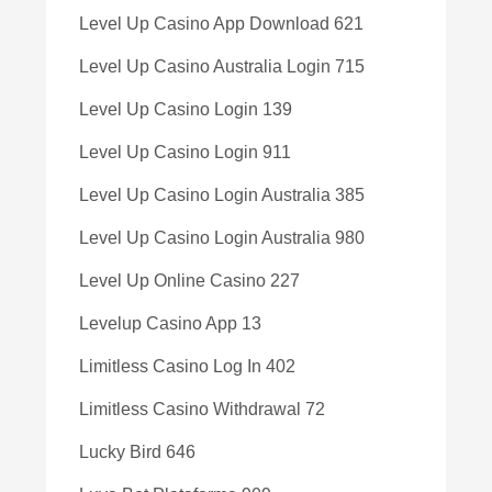
Level Up Casino App Download 621
Level Up Casino Australia Login 715
Level Up Casino Login 139
Level Up Casino Login 911
Level Up Casino Login Australia 385
Level Up Casino Login Australia 980
Level Up Online Casino 227
Levelup Casino App 13
Limitless Casino Log In 402
Limitless Casino Withdrawal 72
Lucky Bird 646