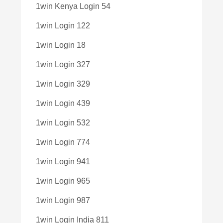
1win Kenya Login 54
1win Login 122
1win Login 18
1win Login 327
1win Login 329
1win Login 439
1win Login 532
1win Login 774
1win Login 941
1win Login 965
1win Login 987
1win Login India 811