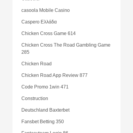
casoola Mobile Casino
Caspero Ελλάδα
Chicken Cross Game 614
Chicken Cross The Road Gambling Game
285
Chicken Road
Chicken Road App Review 877
Code Promo 1win 471
Construction
Deutschland Baxterbet
Fansbet Betting 350