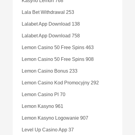
Kasyno Lemon 768
Lala Bet Withdrawal 253
Lalabet App Download 138
Lalabet App Download 758
Lemon Casino 50 Free Spins 463
Lemon Casino 50 Free Spins 908
Lemon Casino Bonus 233
Lemon Casino Kod Promocyjny 292
Lemon Casino Pl 70
Lemon Kasyno 961
Lemon Kasyno Logowanie 907
Level Up Casino App 37