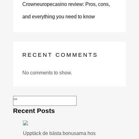
Crowneuropecasino review: Pros, cons,
and everything you need to know
RECENT COMMENTS
No comments to show.
Recent Posts
Upptäck de bästa bonusarna hos