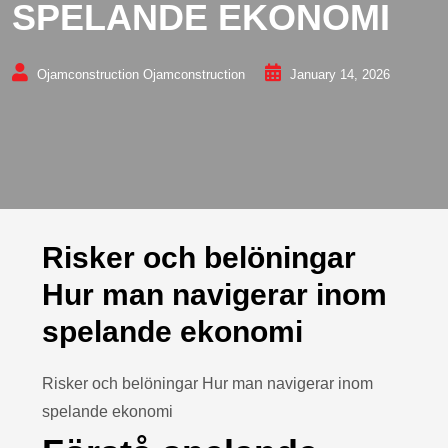
SPELANDE EKONOMI
Ojamconstruction Ojamconstruction
January 14, 2026
Risker och belöningar
Hur man navigerar inom
spelande ekonomi
Risker och belöningar Hur man navigerar inom
spelande ekonomi