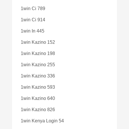
1win Ci 789
1win Ci 914
1win In 445
1win Kazino 152
1win Kazino 198
1win Kazino 255
1win Kazino 336
1win Kazino 593
1win Kazino 640
1win Kazino 826
1win Kenya Login 54