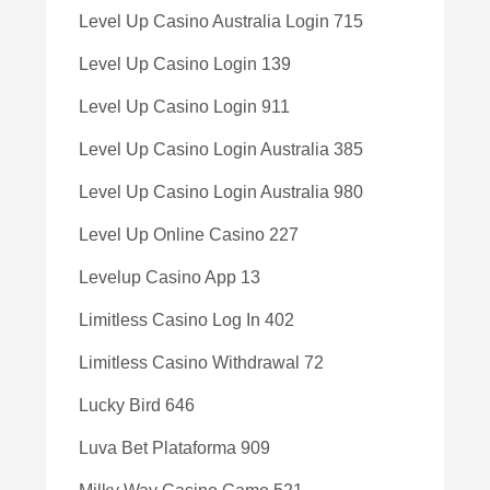
Level Up Casino Australia Login 715
Level Up Casino Login 139
Level Up Casino Login 911
Level Up Casino Login Australia 385
Level Up Casino Login Australia 980
Level Up Online Casino 227
Levelup Casino App 13
Limitless Casino Log In 402
Limitless Casino Withdrawal 72
Lucky Bird 646
Luva Bet Plataforma 909