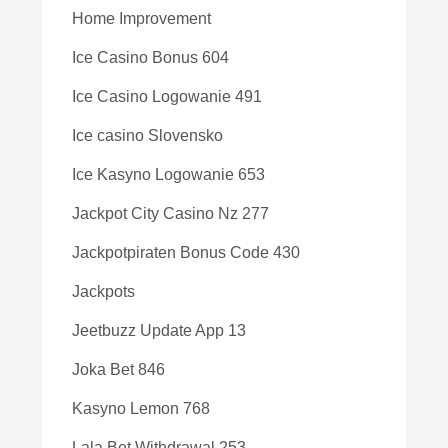
Home Improvement
Ice Casino Bonus 604
Ice Casino Logowanie 491
Ice casino Slovensko
Ice Kasyno Logowanie 653
Jackpot City Casino Nz 277
Jackpotpiraten Bonus Code 430
Jackpots
Jeetbuzz Update App 13
Joka Bet 846
Kasyno Lemon 768
Lala Bet Withdrawal 253