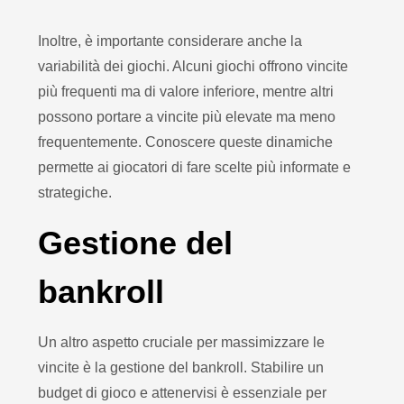
Inoltre, è importante considerare anche la
variabilità dei giochi. Alcuni giochi offrono vincite
più frequenti ma di valore inferiore, mentre altri
possono portare a vincite più elevate ma meno
frequentemente. Conoscere queste dinamiche
permette ai giocatori di fare scelte più informate e
strategiche.
Gestione del
bankroll
Un altro aspetto cruciale per massimizzare le
vincite è la gestione del bankroll. Stabilire un
budget di gioco e attenervisi è essenziale per