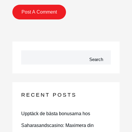
Search
RECENT POSTS
Upptäck de bästa bonusarna hos
Saharasandscasino: Maximera din