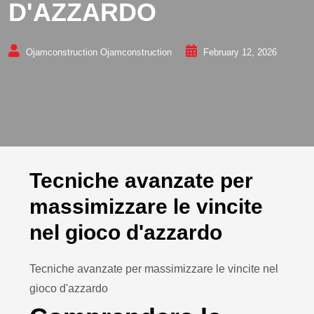
D'AZZARDO
Ojamconstruction Ojamconstruction
February 12, 2026
Tecniche avanzate per
massimizzare le vincite
nel gioco d'azzardo
Tecniche avanzate per massimizzare le vincite nel
gioco d'azzardo