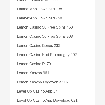
Lalabet App Download 138
Lalabet App Download 758
Lemon Casino 50 Free Spins 463
Lemon Casino 50 Free Spins 908
Lemon Casino Bonus 233
Lemon Casino Kod Promocyjny 292
Lemon Casino Pl 70
Lemon Kasyno 961
Lemon Kasyno Logowanie 907
Level Up Casino App 37
Level Up Casino App Download 621