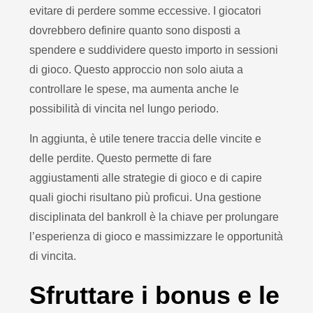
evitare di perdere somme eccessive. I giocatori
dovrebbero definire quanto sono disposti a
spendere e suddividere questo importo in sessioni
di gioco. Questo approccio non solo aiuta a
controllare le spese, ma aumenta anche le
possibilità di vincita nel lungo periodo.
In aggiunta, è utile tenere traccia delle vincite e
delle perdite. Questo permette di fare
aggiustamenti alle strategie di gioco e di capire
quali giochi risultano più proficui. Una gestione
disciplinata del bankroll è la chiave per prolungare
l’esperienza di gioco e massimizzare le opportunità
di vincita.
Sfruttare i bonus e le