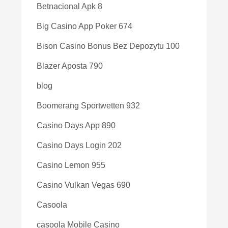
Betnacional Apk 8
Big Casino App Poker 674
Bison Casino Bonus Bez Depozytu 100
Blazer Aposta 790
blog
Boomerang Sportwetten 932
Casino Days App 890
Casino Days Login 202
Casino Lemon 955
Casino Vulkan Vegas 690
Casoola
casoola Mobile Casino