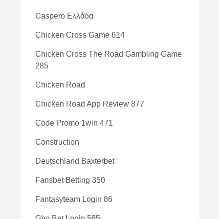
Caspero Ελλάδα
Chicken Cross Game 614
Chicken Cross The Road Gambling Game
285
Chicken Road
Chicken Road App Review 877
Code Promo 1win 471
Construction
Deutschland Baxterbet
Fansbet Betting 350
Fantasyteam Login 86
Gbg Bet Login 585