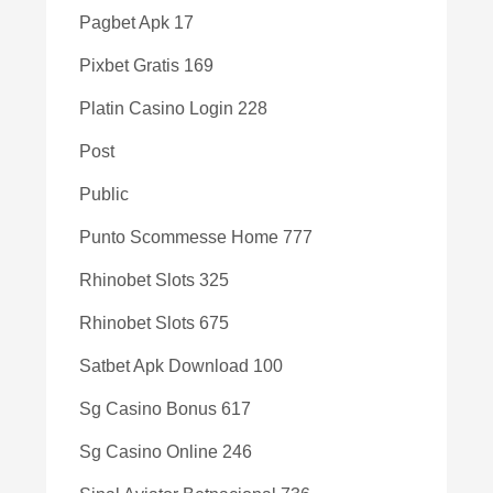
Pagbet Apk 17
Pixbet Gratis 169
Platin Casino Login 228
Post
Public
Punto Scommesse Home 777
Rhinobet Slots 325
Rhinobet Slots 675
Satbet Apk Download 100
Sg Casino Bonus 617
Sg Casino Online 246