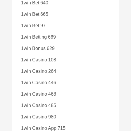
1win Bet 640
1win Bet 665
1win Bet 97
1win Betting 669
1win Bonus 629
1win Casino 108
1win Casino 264
1win Casino 446
1win Casino 468
1win Casino 485
1win Casino 980
1win Casino App 715