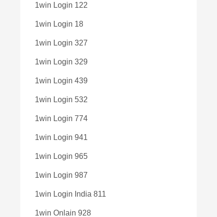
1win Login 122
1win Login 18
1win Login 327
1win Login 329
1win Login 439
1win Login 532
1win Login 774
1win Login 941
1win Login 965
1win Login 987
1win Login India 811
1win Onlain 928