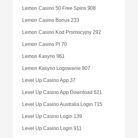
Lemon Casino 50 Free Spins 908
Lemon Casino Bonus 233
Lemon Casino Kod Promocyjny 292
Lemon Casino Pl 70
Lemon Kasyno 961
Lemon Kasyno Logowanie 907
Level Up Casino App 37
Level Up Casino App Download 621
Level Up Casino Australia Login 715
Level Up Casino Login 139
Level Up Casino Login 911