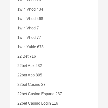
1win Vhod 434
1win Vhod 468
1win Vhod 7
1win Vhod 77
1win Yukle 678
22 Bet 716
22bet Apk 232
22bet App 895
22bet Casino 27
22bet Casino Espana 237
22bet Casino Login 116