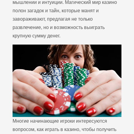
мышлении и интуиции. Магический мир казино
полон загадок и тайн, которые манят и
завораживают, предлагая не только
развлечение, но и возможность выиграть
крупную сумму денег.
Многие начинающие игроки интересуются
вопросом, как
играть в казино
, чтобы получить