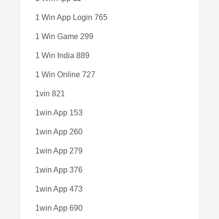
1 Win App Login 765
1 Win Game 299
1 Win India 889
1 Win Online 727
1vin 821
1win App 153
1win App 260
1win App 279
1win App 376
1win App 473
1win App 690