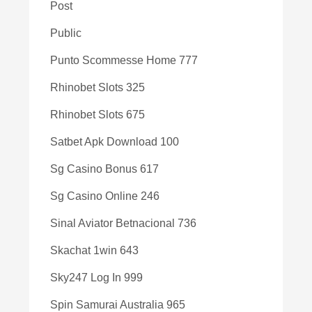
Post
Public
Punto Scommesse Home 777
Rhinobet Slots 325
Rhinobet Slots 675
Satbet Apk Download 100
Sg Casino Bonus 617
Sg Casino Online 246
Sinal Aviator Betnacional 736
Skachat 1win 643
Sky247 Log In 999
Spin Samurai Australia 965