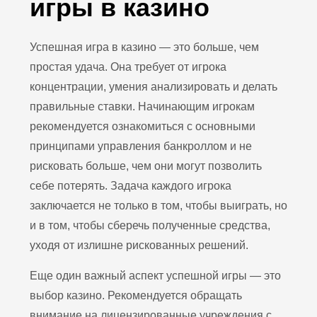
игры в казино
Успешная игра в казино — это больше, чем
простая удача. Она требует от игрока
концентрации, умения анализировать и делать
правильные ставки. Начинающим игрокам
рекомендуется ознакомиться с основными
принципами управления банкроллом и не
рисковать больше, чем они могут позволить
себе потерять. Задача каждого игрока
заключается не только в том, чтобы выиграть, но
и в том, чтобы сберечь полученные средства,
уходя от излишне рискованных решений.
Еще один важный аспект успешной игры — это
выбор казино. Рекомендуется обращать
внимание на лицензированные учреждения с