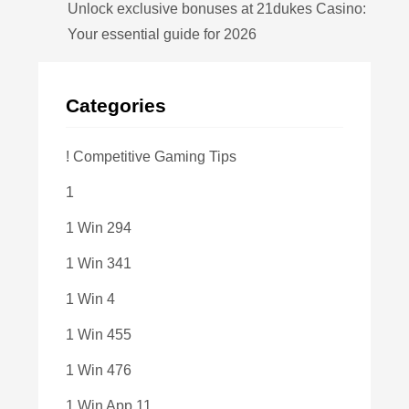
Unlock exclusive bonuses at 21dukes Casino:
Your essential guide for 2026
Categories
! Competitive Gaming Tips
1
1 Win 294
1 Win 341
1 Win 4
1 Win 455
1 Win 476
1 Win App 11