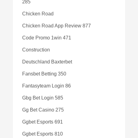
285
Chicken Road
Chicken Road App Review 877
Code Promo 1win 471
Construction
Deutschland Baxterbet
Fansbet Betting 350
Fantasyteam Login 86
Gbg Bet Login 585
Gg Bet Casino 275
Ggbet Esports 691
Ggbet Esports 810