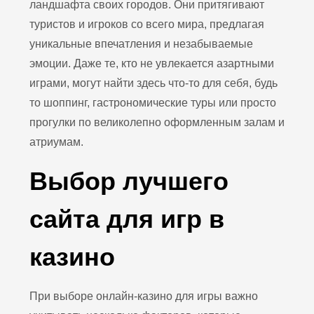
ландшафта своих городов. Они притягивают
туристов и игроков со всего мира, предлагая
уникальные впечатления и незабываемые
эмоции. Даже те, кто не увлекается азартными
играми, могут найти здесь что-то для себя, будь
то шоппинг, гастрономические туры или просто
прогулки по великолепно оформленным залам и
атриумам.
Выбор лучшего
сайта для игр в
казино
При выборе онлайн-казино для игры важно