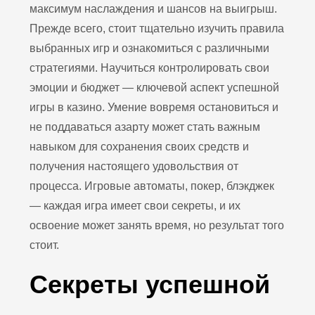
максимум наслаждения и шансов на выигрыш.
Прежде всего, стоит тщательно изучить правила
выбранных игр и ознакомиться с различными
стратегиями. Научиться контролировать свои
эмоции и бюджет — ключевой аспект успешной
игры в казино. Умение вовремя остановиться и
не поддаваться азарту может стать важным
навыком для сохранения своих средств и
получения настоящего удовольствия от
процесса. Игровые автоматы, покер, блэкджек
— каждая игра имеет свои секреты, и их
освоение может занять время, но результат того
стоит.
Секреты успешной