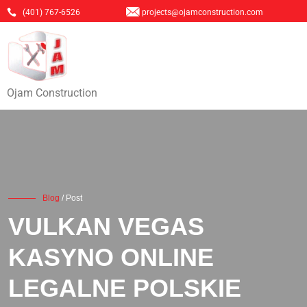
(401) 767-6526
projects@ojamconstruction.com
Ojam Construction
Blog
/ Post
VULKAN VEGAS
KASYNO ONLINE ️
LEGALNE POLSKIE