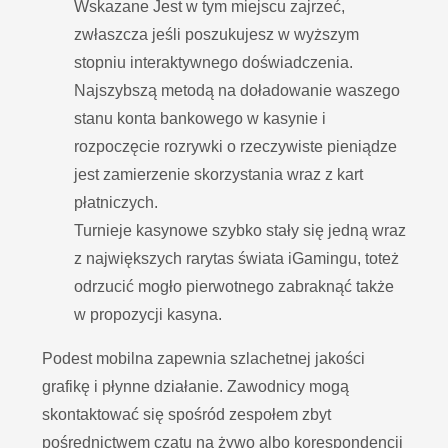
Wskazane Jest w tym miejscu zajrzeć,
zwłaszcza jeśli poszukujesz w wyższym
stopniu interaktywnego doświadczenia.
Najszybszą metodą na doładowanie waszego
stanu konta bankowego w kasynie i
rozpoczęcie rozrywki o rzeczywiste pieniądze
jest zamierzenie skorzystania wraz z kart
płatniczych.
Turnieje kasynowe szybko stały się jedną wraz
z największych rarytas świata iGamingu, toteż
odrzucić mogło pierwotnego zabraknąć także
w propozycji kasyna.
Podest mobilna zapewnia szlachetnej jakości
grafikę i płynne działanie. Zawodnicy mogą
skontaktować się spośród zespołem zbyt
pośrednictwem czatu na żywo albo korespondencji