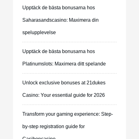
Upptäck de bästa bonusarna hos
Saharasandscasino: Maximera din
spelupplevelse
Upptäck de bästa bonusarna hos
Platinumslots: Maximera ditt spelande
Unlock exclusive bonuses at 21dukes
Casino: Your essential guide for 2026
Transform your gaming experience: Step-
by-step registration guide for
Casiboncasino