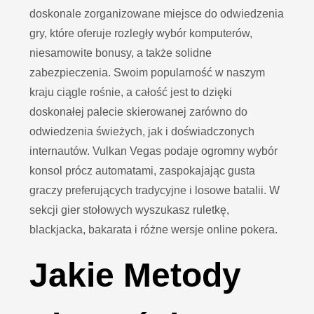
doskonale zorganizowane miejsce do odwiedzenia
gry, które oferuje rozległy wybór komputerów,
niesamowite bonusy, a także solidne
zabezpieczenia. Swoim popularność w naszym
kraju ciągle rośnie, a całość jest to dzięki
doskonałej palecie skierowanej zarówno do
odwiedzenia świeżych, jak i doświadczonych
internautów. Vulkan Vegas podaje ogromny wybór
konsol prócz automatami, zaspokajając gusta
graczy preferujących tradycyjne i losowe batalii. W
sekcji gier stołowych wyszukasz ruletkę,
blackjacka, bakarata i różne wersje online pokera.
Jakie Metody