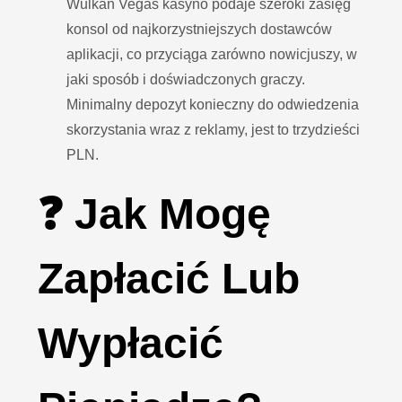
Wulkan Vegas kasyno podaje szeroki zasięg
konsol od najkorzystniejszych dostawców
aplikacji, co przyciąga zarówno nowicjuszy, w
jaki sposób i doświadczonych graczy.
Minimalny depozyt konieczny do odwiedzenia
skorzystania wraz z reklamy, jest to trzydzieści
PLN.
❓ Jak Mogę
Zapłacić Lub
Wypłacić