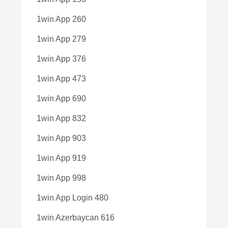
1win App 260
1win App 279
1win App 376
1win App 473
1win App 690
1win App 832
1win App 903
1win App 919
1win App 998
1win App Login 480
1win Azerbaycan 616