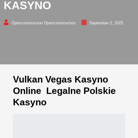
KASYNO
Ojamconstruction Ojamconstruction
September 2, 2025
Vulkan Vegas Kasyno
Online ️ Legalne Polskie
Kasyno