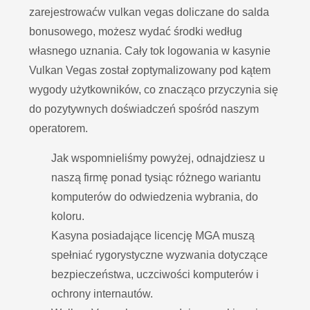
zarejestrowaćw vulkan vegas
doliczane do salda
bonusowego, możesz wydać środki według
własnego uznania. Cały tok logowania w kasynie
Vulkan Vegas został zoptymalizowany pod kątem
wygody użytkowników, co znacząco przyczynia się
do pozytywnych doświadczeń spośród naszym
operatorem.
Jak wspomnieliśmy powyżej, odnajdziesz u
naszą firmę ponad tysiąc różnego wariantu
komputerów do odwiedzenia wybrania, do
koloru.
Kasyna posiadające licencję MGA muszą
spełniać rygorystyczne wyzwania dotyczące
bezpieczeństwa, uczciwości komputerów i
ochrony internautów.