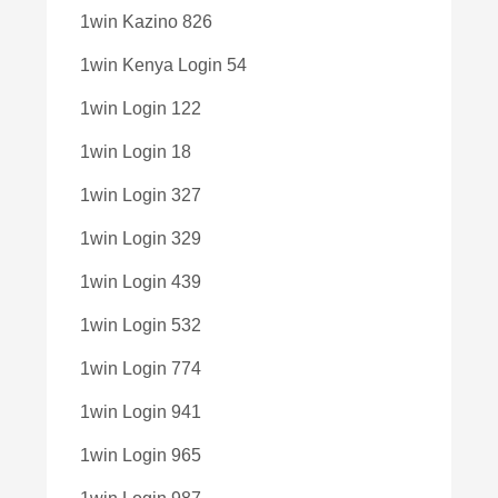
1win Kazino 826
1win Kenya Login 54
1win Login 122
1win Login 18
1win Login 327
1win Login 329
1win Login 439
1win Login 532
1win Login 774
1win Login 941
1win Login 965